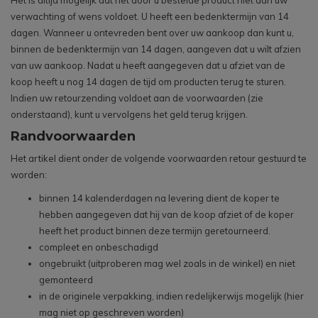
Het is altijd mogelijk dat het door u bestelde product niet aan uw
verwachting of wens voldoet. U heeft een bedenktermijn van 14
dagen. Wanneer u ontevreden bent over uw aankoop dan kunt u,
binnen de bedenktermijn van 14 dagen, aangeven dat u wilt afzien
van uw aankoop. Nadat u heeft aangegeven dat u afziet van de
koop heeft u nog 14 dagen de tijd om producten terug te sturen.
Indien uw retourzending voldoet aan de voorwaarden (zie
onderstaand), kunt u vervolgens het geld terug krijgen.
Randvoorwaarden
Het artikel dient onder de volgende voorwaarden retour gestuurd te
worden:
binnen 14 kalenderdagen na levering dient de koper te
hebben aangegeven dat hij van de koop afziet of de koper
heeft het product binnen deze termijn geretourneerd.
compleet en onbeschadigd
ongebruikt (uitproberen mag wel zoals in de winkel) en niet
gemonteerd
in de originele verpakking, indien redelijkerwijs mogelijk (hier
mag niet op geschreven worden)