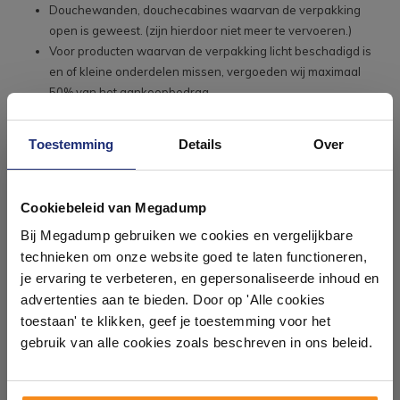
Douchewanden, douchecabines waarvan de verpakking
open is geweest. (zijn hierdoor niet meer te vervoeren.)
Voor producten waarvan de verpakking licht beschadigd is
en of kleine onderdelen missen, vergoeden wij maximaal
50% van het aankoopbedrag.
Artikelen die speciaal voor u, op bestelling zijn gemaakt.
Raadpleeg voor meer informatie onze algemene
Toestemming
Details
Over
voorwaarden.
Ontdek 21 complete
badkamers in onze 1000 m²
Cookiebeleid van Megadump
showroom
Bij Megadump gebruiken we cookies en vergelijkbare
technieken om onze website goed te laten functioneren,
Laat je inspireren door 21 volledig ingerichte
je ervaring te verbeteren, en gepersonaliseerde inhoud en
badkameropstellingen – van compact tot luxe. Onze
advertenties aan te bieden. Door op 'Alle cookies
ervaren adviseurs helpen je persoonlijk, en je vindt
toestaan' te klikken, geef je toestemming voor het
tegels & sanitair direct uit voorraad. Gratis parkeren
op eigen terrein.
gebruik van alle cookies zoals beschreven in ons beleid.
Plan je bezoek!