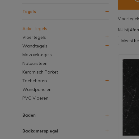
Tegels
Vloertegels
Actie Tegels
NU bij Afn
Vloertegels
Meest b
Wandtegels
Mozaiektegels
Natuursteen
Keramisch Parket
Toebehoren
Wandpanelen
PVC Vloeren
Baden
Badkamerspiegel