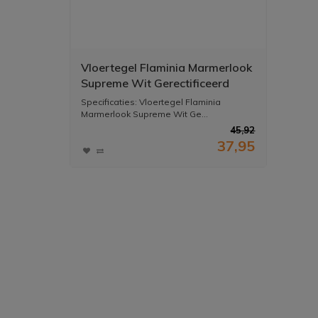
Vloertegel Flaminia Marmerlook
Supreme Wit Gerectificeerd
Gepolijst 60x120 (Prijs per M2)
Specificaties: Vloertegel Flaminia
Marmerlook Supreme Wit Ge...
45,92
37,95