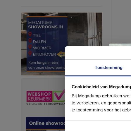
Flamin
Grijs 
Flaminia
(doosinh
Toestemming
Stukprijs:
€34,95 /
Vierkante
meter
Cookiebeleid van Megadum
com
Bij Megadump gebruiken we co
te verbeteren, en gepersonali
je toestemming voor het gebr
Meest b