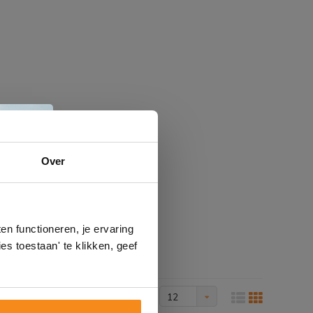
e
Over
n
gels
n functioneren, je ervaring
es toestaan' te klikken, geef
Toon 1 - 5 van 5
Toon:
12