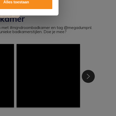
Alles toestaan
dkamer
ram met #mijndroombadkamer en tag @megadumpnl.
nieke badkamerstijlen. Doe je mee?