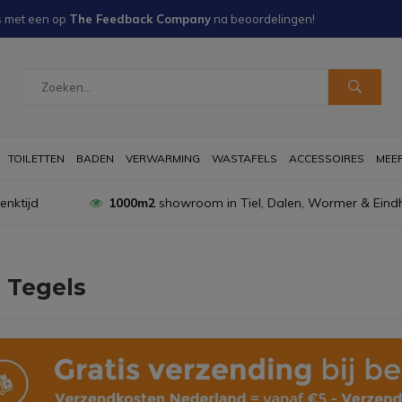
s met een
op
The Feedback Company
na
beoordelingen!
TOILETTEN
BADEN
VERWARMING
WASTAFELS
ACCESSOIRES
MEER 
nktijd
1000m2
showroom in Tiel, Dalen, Wormer & Eind
 Tegels