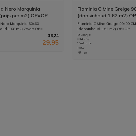
ia Nero Marquinia
Flaminia C Mine Greige 9
prijs per m2) OP=OP
(doosinhoud 1.62 m2) O
 OP=OP
 Nero Marquinia 60x60
Flaminia C Mine Greige 90x90 CM
oud 1.08 m2) Zwart OP=...
(doosinhoud 1.62 m2) OP=OP
...
Stukprijs:
36,24
€34,95 /
29,95
Vierkante
meter