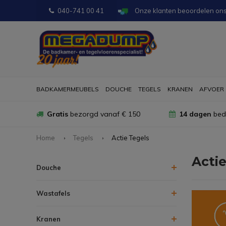
040-741 00 41
Onze klanten beoordelen on
BADKAMERMEUBELS
DOUCHE
TEGELS
KRANEN
AFVOER
Gratis
bezorgd vanaf € 150
14 dagen
bede
Home
Tegels
Actie Tegels
Actie
Douche
Wastafels
Kranen