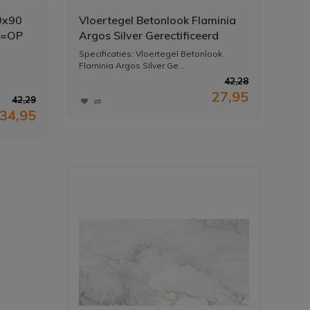
0x90
Vloertegel Betonlook Flaminia
P=OP
Argos Silver Gerectificeerd
60x120 cm (Prijs per M2)
Specificaties: Vloertegel Betonlook
Flaminia Argos Silver Ge...
42,28
27,95
42,29
34,95