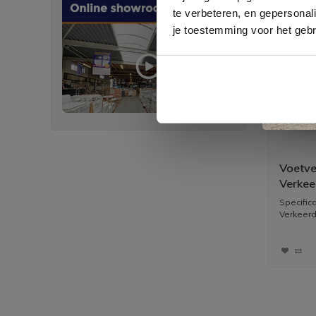
te verbeteren, en gepersonali
je toestemming voor het gebr
Voetve
Verkee
Regel
Specific
Verkeerd)