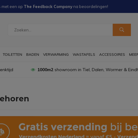
s met een
op
The Feedback Company
na
beoordelingen!
TOILETTEN
BADEN
VERWARMING
WASTAFELS
ACCESSOIRES
MEER 
nktijd
1000m2
showroom in Tiel, Dalen, Wormer & Eind
ehoren