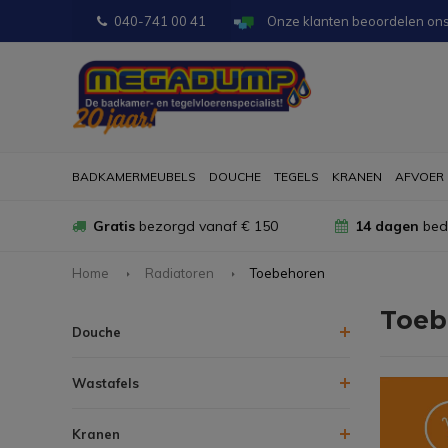
040-741 00 41
Onze klanten beoordelen on
BADKAMERMEUBELS
DOUCHE
TEGELS
KRANEN
AFVOER
Gratis
bezorgd vanaf € 150
14 dagen
bede
Home
Radiatoren
Toebehoren
Toeb
Douche
Wastafels
Kranen