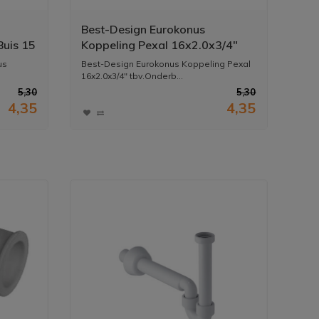
Best-Design Eurokonus
Buis 15
Koppeling Pexal 16x2.0x3/4"
tbv.Onderblok 3860010-
us
Best-Design Eurokonus Koppeling Pexal
3860020
16x2.0x3/4" tbv.Onderb...
5,30
5,30
4,35
4,35