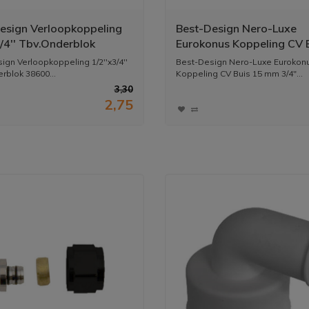
esign Verloopkoppeling
Best-Design Nero-Luxe
3/4'' Tbv.Onderblok
Eurokonus Koppeling CV 
10-3860020-4009820-
mm 3/4" Mat-Zwart
ign Verloopkoppeling 1/2''x3/4''
Best-Design Nero-Luxe Eurokon
30
rblok 38600...
Koppeling CV Buis 15 mm 3/4"...
3,30
2,75