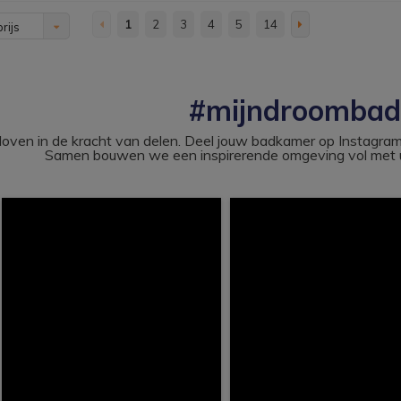
1
2
3
4
5
14
rijs
#mijndroomba
loven in de kracht van delen. Deel jouw badkamer op Instag
Samen bouwen we een inspirerende omgeving vol met u