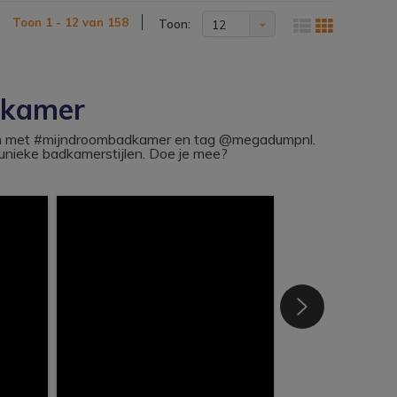
Toon 1 - 12 van 158
Toon:
12
dkamer
ram met #mijndroombadkamer en tag @megadumpnl.
nieke badkamerstijlen. Doe je mee?