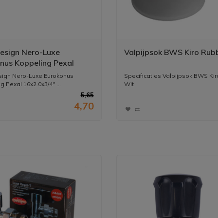
esign Nero-Luxe
Valpijpsok BWS Kiro Rub
nus Koppeling Pexal
x3/4" Mat-Zwart
ign Nero-Luxe Eurokonus
Specificaties Valpijpsok BWS Ki
 Pexal 16x2.0x3/4" ...
Wit
5,65
4,70
* Merk: BW...