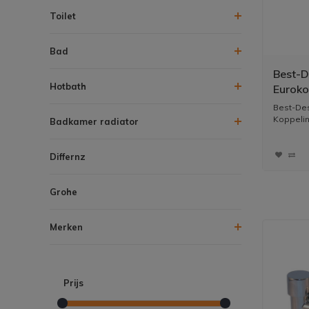
Toilet
Bad
Best-D
Hotbath
Euroko
16x2.0
Best-Des
Koppeling
Badkamer radiator
Differnz
Grohe
Merken
Prijs