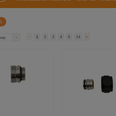
S
1
2
3
4
5
14
rijs