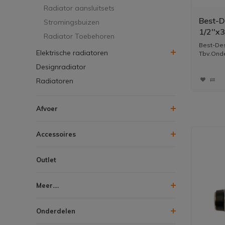
Radiator aansluitsets
Best-D
Stromingsbuizen
1/2''x
Radiator Toebehoren
38600
Best-Des
Elektrische radiatoren
40098
Tbv.Onde
Designradiator
Radiatoren
Afvoer
Accessoires
Outlet
Meer....
Onderdelen