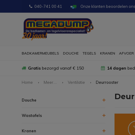
040-741 00 41
Onze klanten beoordelen on
BADKAMERMEUBELS
DOUCHE
TEGELS
KRANEN
AFVOER
Gratis
bezorgd vanaf € 150
14 dagen
bede
Home
Meer....
Ventilatie
Deurrooster
Deur
Douche
Wastafels
Kranen