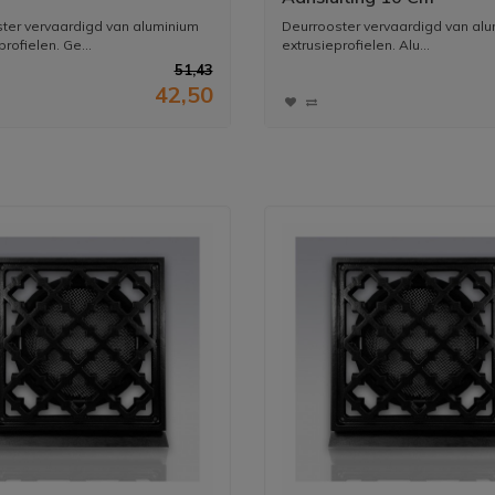
ter vervaardigd van aluminium
Deurrooster vervaardigd van al
profielen. Ge...
extrusieprofielen. Alu...
51,43
42,50