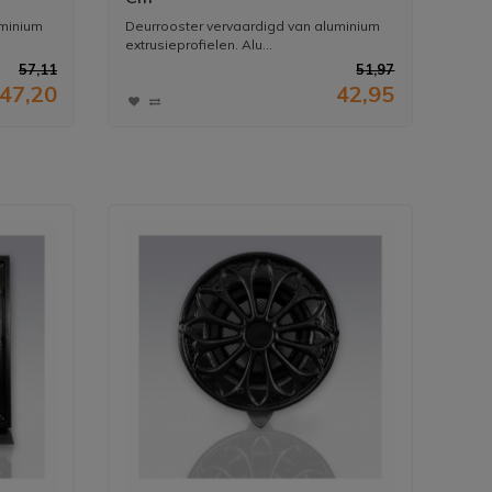
uminium
Deurrooster vervaardigd van aluminium
extrusieprofielen. Alu...
57,11
51,97
47,20
42,95