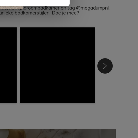
ram met #mijndroombadkamer en tag @megadumpnl.
nieke badkamerstijlen. Doe je mee?