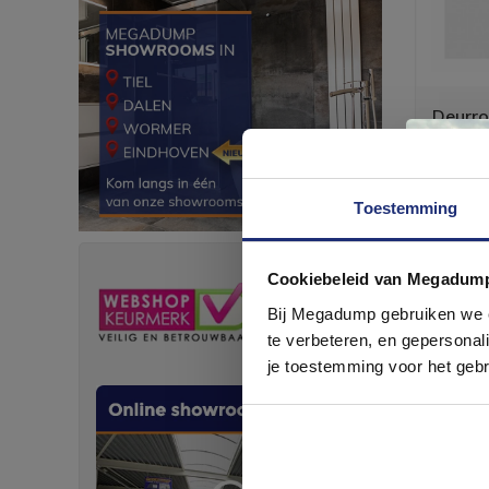
Deurro
Deurroos
extrusiep
Toestemming
Cookiebeleid van Megadum
com
Bij Megadump gebruiken we co
te verbeteren, en gepersonali
je toestemming voor het gebr
Meest b