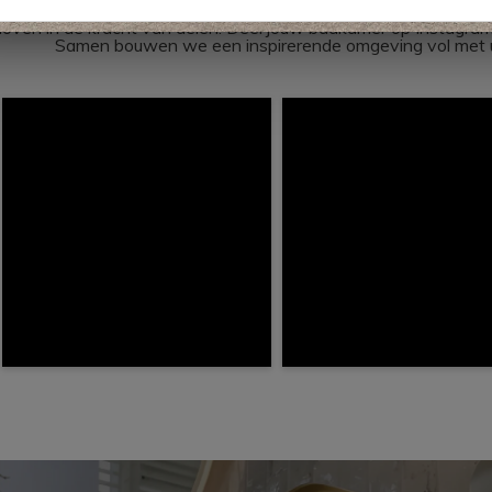
loven in de kracht van delen. Deel jouw badkamer op Instag
Samen bouwen we een inspirerende omgeving vol met u