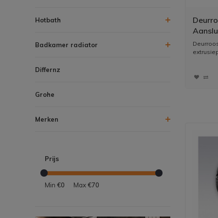
Deurro
Hotbath
Aanslu
Deurroos
Badkamer radiator
extrusiep
Differnz
Grohe
Merken
Prijs
Min
€0
Max
€70