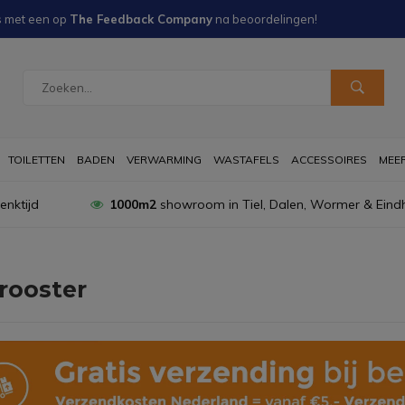
s met een
op
The Feedback Company
na
beoordelingen!
TOILETTEN
BADEN
VERWARMING
WASTAFELS
ACCESSOIRES
MEER 
nktijd
1000m2
showroom in Tiel, Dalen, Wormer & Eind
rooster