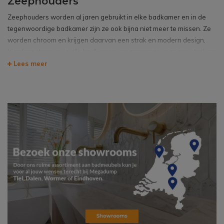
Zeephouders
Zeephouders worden al jaren gebruikt in elke badkamer en in de
tegenwoordige badkamer zijn ze ook bijna niet meer te missen. Ze
worden chroom en krijgen daarvan een strak en modern design,
hierdoor staan ze in alle badkamers en zorgen ze voor een strak en
goed design.
Lees meer
de zeephouders zijn van top merken zoals Wiesbaden en worden
gemaakt van messing of gestraald glas, hierdoor gaan de
zeephouders lang mee en blijven ze lang mooi.