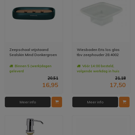
Zeepschaal vrijstaand
Wiesbaden Eris los glas
Sealskin Mind Donkergroen
tbv zeephouder 28.4002
Binnen 5 (werk)dagen
Vóór 14:00 besteld,
geleverd
volgende werkdag in huis
20,51
21,18
16,95
17,50
Meer info
Meer info