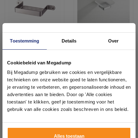
Toestemming
Details
Over
Zeephouder Haceka Ixi RVS
Wiesbaden Eris
zeephouder met glas
chroom
Ontdek 21 complete
Binnen 1 week geleverd
Vóór 14:00 besteld,
badkamers in onze 1000 m²
Cookiebeleid van Megadump
volgende werkdag in huis
showroom
31,40
37,93
Bij Megadump gebruiken we cookies en vergelijkbare
25,95
31,35
technieken om onze website goed te laten functioneren,
Laat je inspireren door 21 volledig ingerichte
je ervaring te verbeteren, en gepersonaliseerde inhoud en
badkameropstellingen – van compact tot luxe. Onze
advertenties aan te bieden. Door op 'Alle cookies
Meer info
Meer info
ervaren adviseurs helpen je persoonlijk, en je vindt
toestaan' te klikken, geef je toestemming voor het
tegels & sanitair direct uit voorraad. Gratis parkeren
op eigen terrein.
gebruik van alle cookies zoals beschreven in ons beleid.
1
2
3
4
5
Plan je bezoek!
Alles toestaan