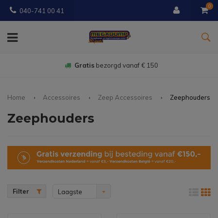
0
040-741 00 41
Gratis
bezorgd vanaf € 150
Home
Accessoires
Zeep Accessoires
Zeephouders
Zeephouders
Filter
Laagste
prijs