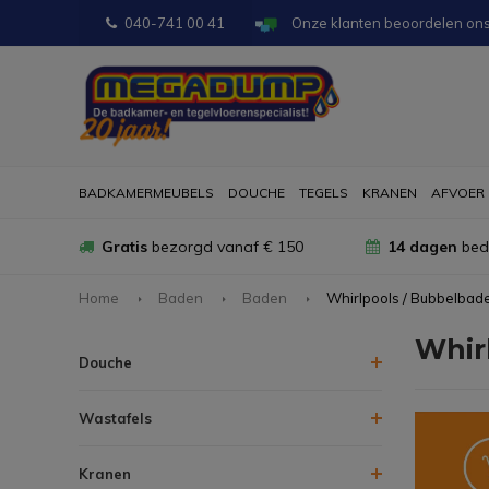
040-741 00 41
Onze klanten beoordelen on
BADKAMERMEUBELS
DOUCHE
TEGELS
KRANEN
AFVOER
Gratis
bezorgd vanaf € 150
14 dagen
bede
Home
Baden
Baden
Whirlpools / Bubbelbad
Whir
Douche
Wastafels
Kranen