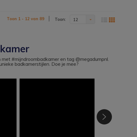
Toon 1 - 12 van 89
Toon:
12
dkamer
ram met #mijndroombadkamer en tag @megadumpnl.
nieke badkamerstijlen. Doe je mee?