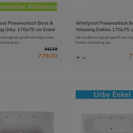
ool Pneumatisch Boss &
Whirlpool Pneumatisch B
g Urby 170x75 cm Enkel
Wessing Dahlia 170x75 
em
Enkel Systeem
rne ligbad geeft een bijzonder
Dit moderne ligbad geeft een bi
straling aa...
fraaie uitstraling aa...
942,59
779,00
7