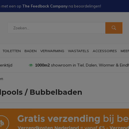
s met een
op
The Feedback Company
na
beoordelingen!
TOILETTEN
BADEN
VERWARMING
WASTAFELS
ACCESSOIRES
MEER 
nktijd
1000m2
showroom in Tiel, Dalen, Wormer & Eind
en
lpools / Bubbelbaden