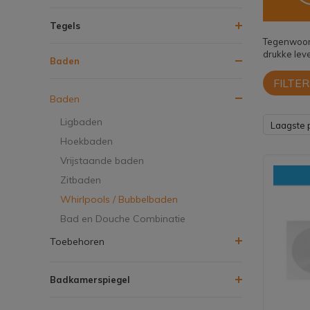
Tegels
Tegenwoord
drukke leve
Baden
FILTER
Baden
Ligbaden
Laagste p
Hoekbaden
Vrijstaande baden
Zitbaden
Whirlpools / Bubbelbaden
Bad en Douche Combinatie
Toebehoren
Badkamerspiegel