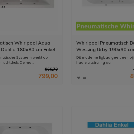
tisch Whirlpool Aqua
Whirlpool Pneumatisch B
 Dahlia 180x80 cm Enkel
Wessing Urby 190x90 cm
em
Systeem
matische Systeem werkt op
Dit moderne ligbad geeft een bi
 luchtdruk. De mo...
fraaie uitstraling aa...
966,79
799,00
8