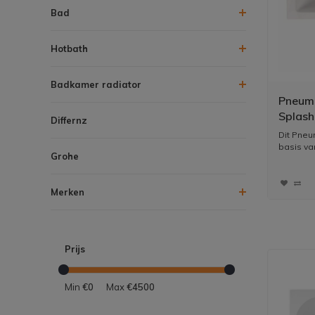
Bad
Hotbath
Badkamer radiator
Pneuma
Splash
Differnz
syste
Dit Pneu
basis van
Grohe
Merken
Prijs
Min
€0
Max
€4500