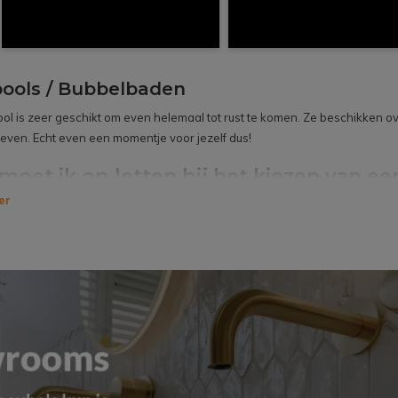
pools / Bubbelbaden
ool
is zeer geschikt om even helemaal tot rust te komen. Ze beschikken ov
ven. Echt even een momentje voor jezelf dus!
moet ik op letten bij het kiezen van 
er
belangrijk dat je de badkamer vooraf goed hebt ingemeten, zodat jouw voo
an. Je wil natuurlijk niet voor teleurstellingen komen te staan omdat jouw 
belangrijk dat je goed weet waar de afvoer moet komen te zitten.
bad is anders en elke smaak is persoonlijk. Bij onze Megadump showroom
ordelig bubbelbad die bij jou past. Dus woon jij in de buurt van Oerle, 
howroom zodat wij je een persoonlijk en passend advies kunnen geven.
 of direct bestellen?