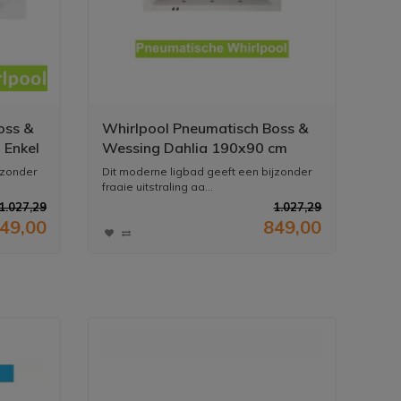
oss &
Whirlpool Pneumatisch Boss &
 Enkel
Wessing Dahlia 190x90 cm
Enkel Systeem
jzonder
Dit moderne ligbad geeft een bijzonder
fraaie uitstraling aa...
1.027,29
1.027,29
49,00
849,00