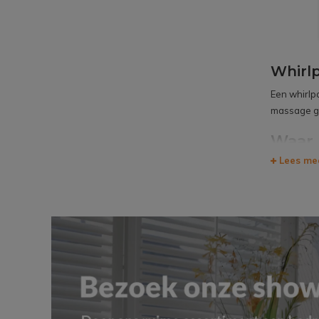
Whirl
Een
whirlp
massage ge
Waar 
Lees me
Het is erg 
komt te sta
worden
Ook is het 
Elk bubbel
voor een vo
aan onze s
Vragen