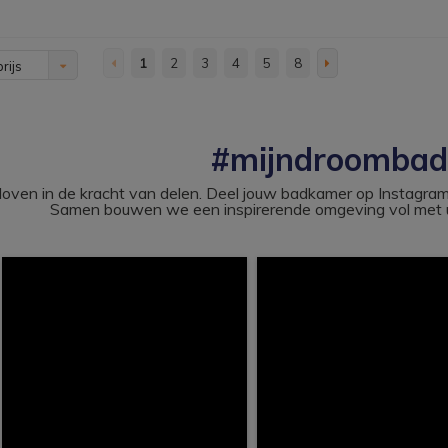
1
2
3
4
5
8
rijs
#mijndroomba
loven in de kracht van delen. Deel jouw badkamer op Instag
Samen bouwen we een inspirerende omgeving vol met u