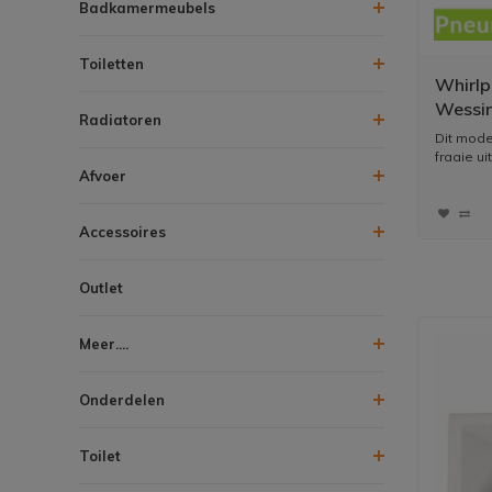
Badkamermeubels
Toiletten
Whirlp
Wessin
Radiatoren
Syste
Dit mode
fraaie uit
Afvoer
Accessoires
Outlet
Meer....
Onderdelen
Toilet