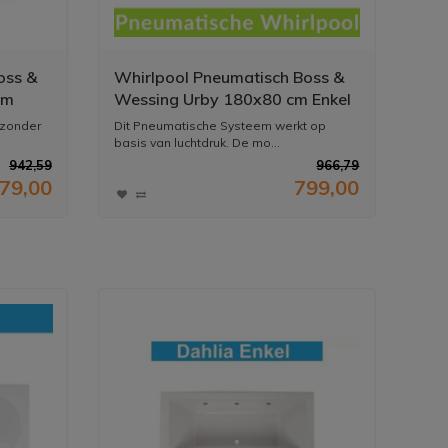
oss &
Whirlpool Pneumatisch Boss &
cm
Wessing Urby 180x80 cm Enkel
Systeem
jzonder
Dit Pneumatische Systeem werkt op
basis van luchtdruk. De mo...
942,59
966,79
79,00
799,00