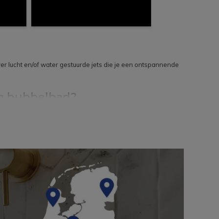
er lucht en/of water gestuurde jets die je een ontspannende
een bubbelbad?
rdelige whirlpool goed past en precies op de juiste plek
bubbelbad niet past of niet op de juiste plek geplaatst kan
 in Eindhoven helpen we je graag de juiste keuze te maken
Veldhoven, Hulst, Geldrop of Nuenen? Breng dan een bezoekje