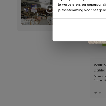
te verbeteren, en gepersonali
je toestemming voor het gebr
Whirlp
Dahlia
syste
Dit mode
fraaie uit