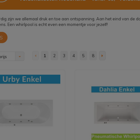
ig zijn we allemaal druk en toe aan ontspanning. Aan het eind van de 
ns. Een whirlpool is echt even een momentje voor jezelf!
S
1
2
3
4
5
8
rijs