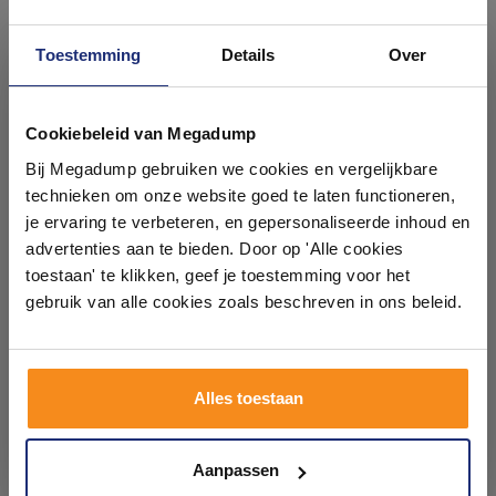
Toestemming
Details
Over
Ontdek 21 complete
badkamers in onze 1000 m²
Cookiebeleid van Megadump
Drukplaat Aquasplash
Drukplaat Aquasplash
showroom
Bij Megadump gebruiken we cookies en vergelijkbare
Aloni Mat Chroom
Aloni Wit
technieken om onze website goed te laten functioneren,
Voor 14:00 besteld,
Voor 14:00 besteld,
Laat je inspireren door 21 volledig ingerichte
je ervaring te verbeteren, en gepersonaliseerde inhoud en
volgende (werk)dag in huis
volgende (werk)dag in huis
badkameropstellingen – van compact tot luxe. Onze
advertenties aan te bieden. Door op 'Alle cookies
38,00
32,00
ervaren adviseurs helpen je persoonlijk, en je vindt
toestaan' te klikken, geef je toestemming voor het
31,00
26,00
tegels & sanitair direct uit voorraad. Gratis parkeren
op eigen terrein.
gebruik van alle cookies zoals beschreven in ons beleid.
Meer info
Meer info
Plan je bezoek!
Alles toestaan
1
2
Kom langs en ervaar zelf het verschil!
Aanpassen