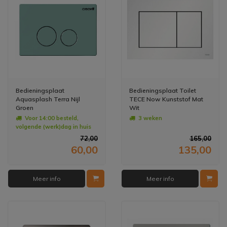
Bedieningsplaat
Bedieningsplaat Toilet
Aquasplash Terra Nijl
TECE Now Kunststof Mat
Groen
Wit
Voor 14:00 besteld,
3 weken
volgende (werk)dag in huis
72,00
165,00
60,00
135,00
Meer info
Meer info