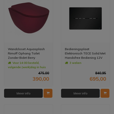
Wandcloset Aquasplash
Bedieningsplaat
Rimoff Ophang Toilet
Elektronisch TECE Solid Met
Zonder Bidet Berry
Handsfree Bediening 12V
Net - Mat Zwart
Voor 14:00 besteld,
3 weken
volgende (werk)dag in huis
475,00
840,95
390,00
695,00
Meer info
Meer info