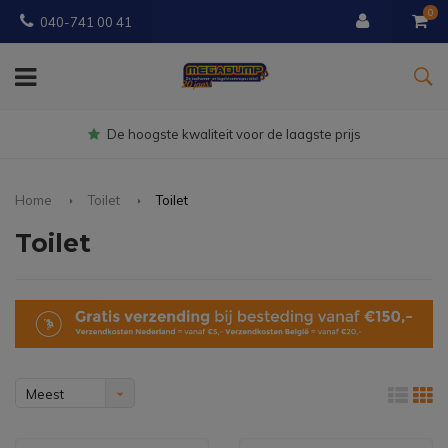
0
040-741 00 41
Gratis
bezorgd vanaf € 150
Home
Toilet
Toilet
Toilet
Meest
bekeken