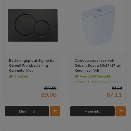
Bedieningsplaat Sigma by
Opbouwspoelreservoir
Geberit Frontbediening
Geberit Bastia 36x37x17 cm
Gunmetal Mat
Keramisch Wit
3 weken
Voor 14:00 besteld,
volgende (werk)dag in huis
107,69
81,20
89,00
67,11
Meer info
Meer info