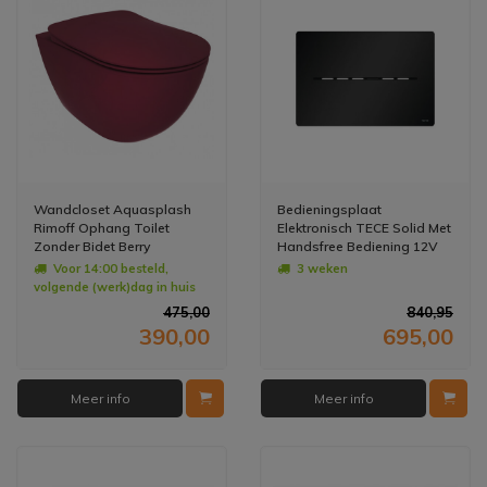
Wandcloset Aquasplash
Bedieningsplaat
Rimoff Ophang Toilet
Elektronisch TECE Solid Met
Zonder Bidet Berry
Handsfree Bediening 12V
Net - Mat Zwart
Voor 14:00 besteld,
3 weken
volgende (werk)dag in huis
475,00
840,95
390,00
695,00
Meer info
Meer info