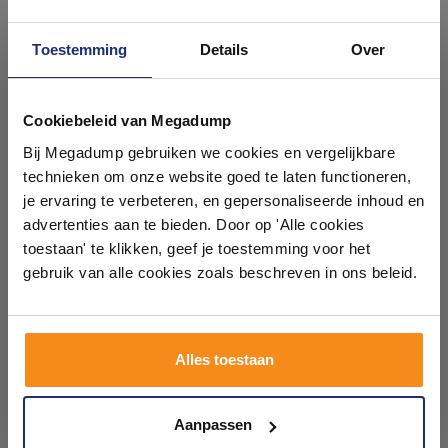
Toestemming
Details
Over
Ontdek 21 complete
badkamers in onze 1000 m²
Cookiebeleid van Megadump
Drukplaat Aquasplash
Drukplaat Aquasplash
showroom
Bij Megadump gebruiken we cookies en vergelijkbare
Aloni Mat Chroom
Aloni Wit
technieken om onze website goed te laten functioneren,
Voor 14:00 besteld,
Voor 14:00 besteld,
Laat je inspireren door 21 volledig ingerichte
je ervaring te verbeteren, en gepersonaliseerde inhoud en
volgende (werk)dag in huis
volgende (werk)dag in huis
badkameropstellingen – van compact tot luxe. Onze
advertenties aan te bieden. Door op 'Alle cookies
38,00
32,00
ervaren adviseurs helpen je persoonlijk, en je vindt
toestaan' te klikken, geef je toestemming voor het
31,00
26,00
tegels & sanitair direct uit voorraad. Gratis parkeren
op eigen terrein.
gebruik van alle cookies zoals beschreven in ons beleid.
Meer info
Meer info
Plan je bezoek!
Alles toestaan
1
2
Kom langs en ervaar zelf het verschil!
Aanpassen