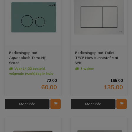
Bedieningsplaat
Bedieningsplaat Toilet
Aquasplash Terra Nijl
TECE Now Kunststof Mat
Groen
Wit
Voor 14:00 besteld,
3 weken
volgende (werk)dag in huis
72,00
165,00
60,00
135,00
Meer info
Meer info