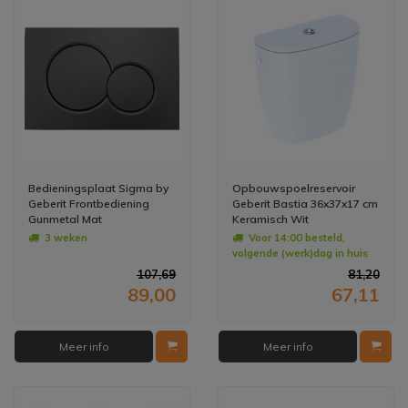
Bedieningsplaat Sigma by
Opbouwspoelreservoir
Geberit Frontbediening
Geberit Bastia 36x37x17 cm
Gunmetal Mat
Keramisch Wit
3 weken
Voor 14:00 besteld,
volgende (werk)dag in huis
107,69
81,20
89,00
67,11
Meer info
Meer info