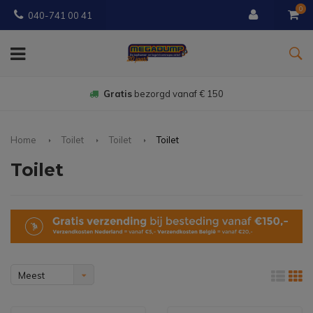
0
040-741 00 41
14 dagen
bedenktijd
Home
Toilet
Toilet
Toilet
Toilet
Meest
bekeken