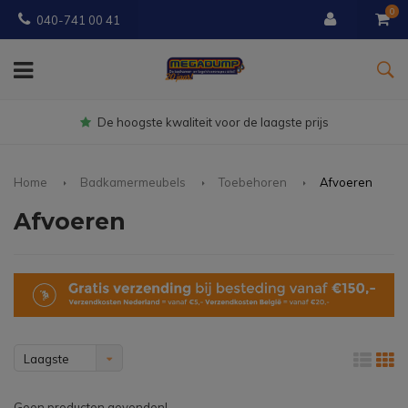
0
040-741 00 41
gste prijs
Gratis
bezorgd vanaf € 
Home
Badkamermeubels
Toebehoren
Afvoeren
Afvoeren
Laagste
prijs
Geen producten gevonden!...