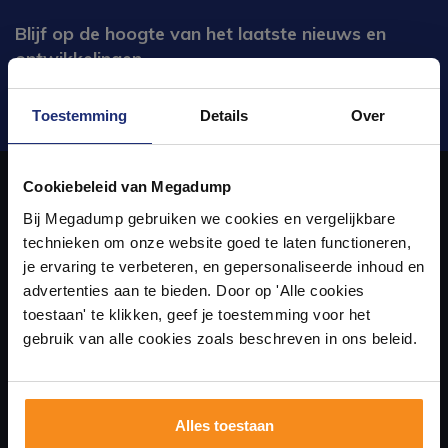
Blijf op de hoogte van het laatste nieuws en
ontwikkelingen
Verstuur
Toestemming
Details
Over
Ontdek 21 complete
badkamers in onze 1000 m²
Cookiebeleid van Megadump
showroom
Bij Megadump gebruiken we cookies en vergelijkbare
Over ons
technieken om onze website goed te laten functioneren,
Laat je inspireren door 21 volledig ingerichte
je ervaring te verbeteren, en gepersonaliseerde inhoud en
badkameropstellingen – van compact tot luxe. Onze
uw sanitair en tegelwinkel in Eindhoven waar u niet alleen in onze
advertenties aan te bieden. Door op 'Alle cookies
ervaren adviseurs helpen je persoonlijk, en je vindt
showroom terecht kunt voor badkamertegels en sanitair, maar ook
toestaan' te klikken, geef je toestemming voor het
tegels & sanitair direct uit voorraad. Gratis parkeren
op eigen terrein.
gebruik van alle cookies zoals beschreven in ons beleid.
via de online winkel kan bestellen!
Plan je bezoek!
Alles toestaan