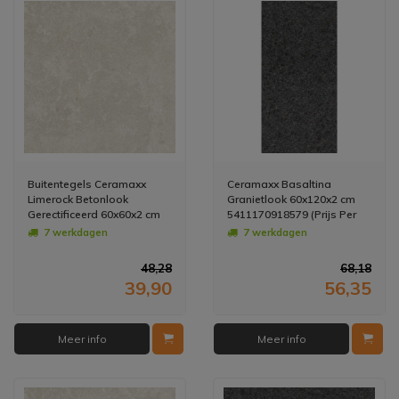
Buitentegels Ceramaxx
Ceramaxx Basaltina
Limerock Betonlook
Granietlook 60x120x2 cm
Gerectificeerd 60x60x2 cm
5411170918579 (Prijs Per
Greige (Prijs Per M2)
M2)
7 werkdagen
7 werkdagen
48,28
68,18
39,90
56,35
Meer info
Meer info