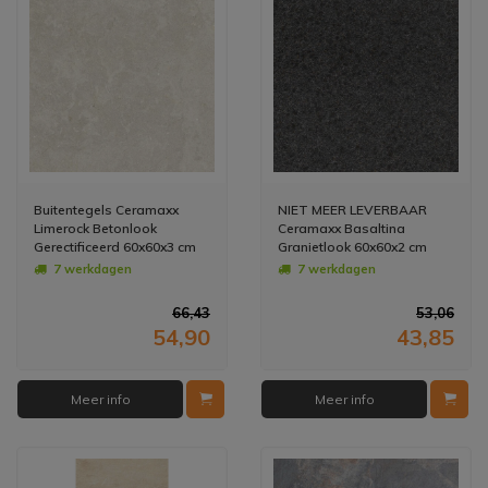
Buitentegels Ceramaxx
NIET MEER LEVERBAAR
Limerock Betonlook
Ceramaxx Basaltina
Gerectificeerd 60x60x3 cm
Granietlook 60x60x2 cm
Greige (Prijs Per M2)
5411170916063 (Prijs Per
7 werkdagen
7 werkdagen
M2)
66,43
53,06
54,90
43,85
Meer info
Meer info