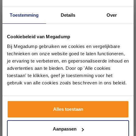
Toestemming
Details
Over
Ontdek 21 complete
badkamers in onze 1000 m²
Cookiebeleid van Megadump
Ceramaxx Legna Rustico
Ceramaxx Cimenti Clay
showroom
Bij Megadump gebruiken we cookies en vergelijkbare
Houtlook 30x120x2 cm
Betonlook 80x80x2 cm
5411170300084 (Prijs Per
5411170939505 (Prijs Per
technieken om onze website goed te laten functioneren,
M2)
M2)
7 werkdagen
7 werkdagen
Laat je inspireren door 21 volledig ingerichte
je ervaring te verbeteren, en gepersonaliseerde inhoud en
badkameropstellingen – van compact tot luxe. Onze
advertenties aan te bieden. Door op 'Alle cookies
67,64
78,35
ervaren adviseurs helpen je persoonlijk, en je vindt
toestaan' te klikken, geef je toestemming voor het
55,90
64,75
tegels & sanitair direct uit voorraad. Gratis parkeren
op eigen terrein.
gebruik van alle cookies zoals beschreven in ons beleid.
Meer info
Meer info
Plan je bezoek!
Alles toestaan
1
2
3
4
5
9
Kom langs en ervaar zelf het verschil!
Aanpassen