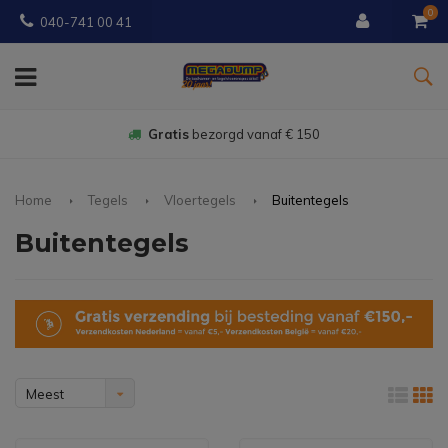
0
040-741 00 41
Gratis
bezorgd vanaf € 150
Home
Tegels
Vloertegels
Buitentegels
Buitentegels
Meest
bekeken