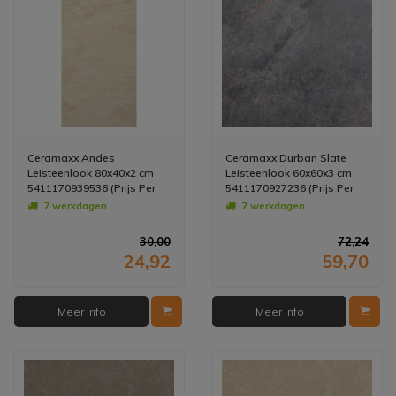
Ceramaxx Andes
Ceramaxx Durban Slate
Leisteenlook 80x40x2 cm
Leisteenlook 60x60x3 cm
5411170939536 (Prijs Per
5411170927236 (Prijs Per
M2)
M2)
7 werkdagen
7 werkdagen
30,00
72,24
24,92
59,70
Meer info
Meer info