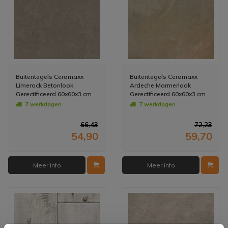
Buitentegels Ceramaxx
Buitentegels Ceramaxx
Limerock Betonlook
Ardeche Marmerlook
Gerectificeerd 60x60x3 cm
Gerectificeerd 60x60x3 cm
Taupe (Prijs Per M2)
Beige (Prijs Per M2)
7 werkdagen
7 werkdagen
66,43
72,23
54,90
59,70
Meer info
Meer info