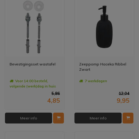
Bevestigingsset wastafel
Zeeppomp Haceka Ribbel
Zwart
Voor 14:00 besteld,
7 werkdagen
volgende (werk)dag in huis
5,86
12,04
4,85
9,95
Meer info
Meer info