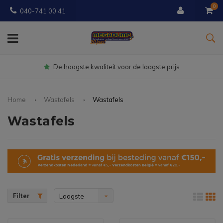
0
040-741 00 41
Gratis
bezorgd vanaf € 150
Home
Wastafels
Wastafels
Wastafels
Filter
Laagste
prijs