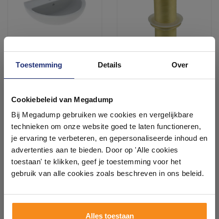
Toestemming
Details
Over
Wastafel Geberit Bastia
Clickwaste Best Design
55x42 cm Rond met
Nancy Lange Draad 5/4" 10
Kraangat met Overloop
cm Messing Mat Goud
Ontdek 21 complete
Glans Wit
Voor 14:00 besteld,
3 werkdagen
badkamers in onze 1000 m²
Cookiebeleid van Megadump
volgende (werk)dag in huis
showroom
51,29
51,54
Bij Megadump gebruiken we cookies en vergelijkbare
42,39
42,60
technieken om onze website goed te laten functioneren,
Laat je inspireren door 21 volledig ingerichte
je ervaring te verbeteren, en gepersonaliseerde inhoud en
badkameropstellingen – van compact tot luxe. Onze
advertenties aan te bieden. Door op 'Alle cookies
Meer info
Meer info
ervaren adviseurs helpen je persoonlijk, en je vindt
toestaan' te klikken, geef je toestemming voor het
tegels & sanitair direct uit voorraad. Gratis parkeren
op eigen terrein.
gebruik van alle cookies zoals beschreven in ons beleid.
1
2
3
4
5
120
Plan je bezoek!
Alles toestaan