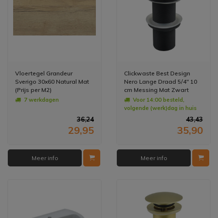
Vloertegel Grandeur
Clickwaste Best Design
Sverigo 30x60 Natural Mat
Nero Lange Draad 5/4" 10
(Prijs per M2)
cm Messing Mat Zwart
7 werkdagen
Voor 14:00 besteld,
volgende (werk)dag in huis
36,24
43,43
29,95
35,90
Meer info
Meer info