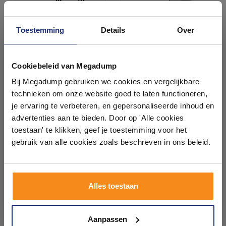
Toestemming
Details
Over
Ontdek 21 complete
badkamers in onze 1000 m²
Cookiebeleid van Megadump
showroom
Wastafelkraan New Jax 3-
Wastafelmengkraan Finoris
Bij Megadump gebruiken we cookies en vergelijkbare
gats Staand Inbouw
HansGrohe 3-gats 110 met
technieken om onze website goed te laten functioneren,
Push-Open Waste Chroom
Laat je inspireren door 21 volledig ingerichte
je ervaring te verbeteren, en gepersonaliseerde inhoud en
1 tot 3 werkdagen
Binnen 3 weken geleverd
badkameropstellingen – van compact tot luxe. Onze
advertenties aan te bieden. Door op 'Alle cookies
ervaren adviseurs helpen je persoonlijk, en je vindt
376,31
410,62
toestaan' te klikken, geef je toestemming voor het
tegels & sanitair direct uit voorraad. Gratis parkeren
311,00
339,35
op eigen terrein.
gebruik van alle cookies zoals beschreven in ons beleid.
Meer info
Meer info
Plan je bezoek!
Alles toestaan
Kom langs en ervaar zelf het verschil!
1
2
3
4
Aanpassen