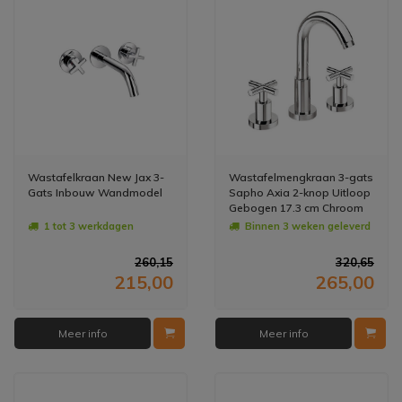
Wastafelkraan New Jax 3-
Wastafelmengkraan 3-gats
Gats Inbouw Wandmodel
Sapho Axia 2-knop Uitloop
Gebogen 17.3 cm Chroom
1 tot 3 werkdagen
Binnen 3 weken geleverd
260,15
320,65
215,00
265,00
Meer info
Meer info