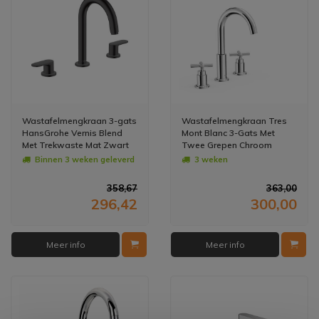
Wastafelmengkraan 3-gats
Wastafelmengkraan Tres
HansGrohe Vernis Blend
Mont Blanc 3-Gats Met
Met Trekwaste Mat Zwart
Twee Grepen Chroom
Binnen 3 weken geleverd
3 weken
358,67
363,00
296,42
300,00
Meer info
Meer info