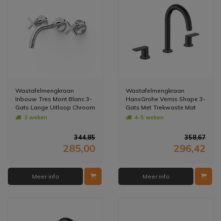
Wastafelmengkraan
Wastafelmengkraan
Inbouw Tres Mont Blanc 3-
HansGrohe Vernis Shape 3-
Gats Lange Uitloop Chroom
Gats Met Trekwaste Mat
Zwart
3 weken
4-5 weken
344,85
358,67
285,00
296,42
Meer info
Meer info