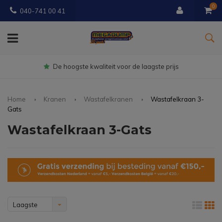
0
040-741 00 41
Gratis
bezorgd vanaf € 150
Home
Kranen
Wastafelkranen
Wastafelkraan 3-
Gats
Wastafelkraan 3-Gats
Laagste
prijs