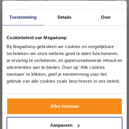
Toestemming
Details
Over
Ontdek 21 complete
badkamers in onze 1000 m²
Cookiebeleid van Megadump
showroom
Badkamermeubel Best
Badkamermeubel Best
Bij Megadump gebruiken we cookies en vergelijkbare
Design Quick 2 Laden
Design Beauty 4 Laden
technieken om onze website goed te laten functioneren,
Greeploos 65 cm Eiken Met
Greeploos 140 cm Eiken
Laat je inspireren door 21 volledig ingerichte
Wastafel
Zonder Wastafel
je ervaring te verbeteren, en gepersonaliseerde inhoud en
Vóór 14:00 besteld,
Vóór 14:00 besteld,
badkameropstellingen – van compact tot luxe. Onze
volgende werkdag in huis
volgende werkdag in huis
advertenties aan te bieden. Door op 'Alle cookies
ervaren adviseurs helpen je persoonlijk, en je vindt
961,22
1.454,90
toestaan' te klikken, geef je toestemming voor het
tegels & sanitair direct uit voorraad. Gratis parkeren
794,40
1.202,40
op eigen terrein.
gebruik van alle cookies zoals beschreven in ons beleid.
Meer info
Meer info
Plan je bezoek!
Alles toestaan
Kom langs en ervaar zelf het verschil!
1
2
3
4
5
17
Aanpassen