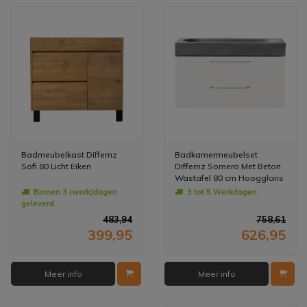
Badmeubelkast Differnz
Badkamermeubelset
Sofi 80 Licht Eiken
Differnz Somero Met Beton
Wastafel 80 cm Hoogglans
Wit
Binnen 3 (werk)dagen
3 tot 5 Werkdagen
geleverd
483,94
758,61
399,95
626,95
Meer info
Meer info