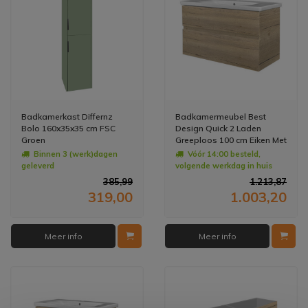
Badkamerkast Differnz
Badkamermeubel Best
Bolo 160x35x35 cm FSC
Design Quick 2 Laden
Groen
Greeploos 100 cm Eiken Met
Wastafel
Binnen 3 (werk)dagen
Vóór 14:00 besteld,
geleverd
volgende werkdag in huis
385,99
1.213,87
319,00
1.003,20
Meer info
Meer info