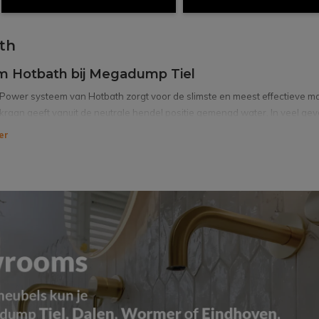
th
 Hotbath bij Megadump Tiel
 Power systeem van Hotbath zorgt voor de slimste en meest effectieve ma
raan geeft vanuit de neutrale hendel positie gemengd water. In veel gev
lauw begint te worden. Ondertussen wordt slechts de waterleiding verwa
er
n Flower power systeem van Hotbath:
 verspilling van warm water
 verspilling door verwarming van het leidingwerk
 verspilling van geld
 verspilling van energie
aar garantie op deze binnenwerken
h assortiment kranen en douches
th collectie vindt u altijd wel een kraan die bij u en uw badkamer past. 
oeringen, op de rand van het bad of staand op de vloer, als inbouwuitvo