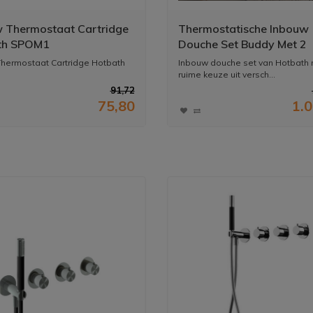
 Thermostaat Cartridge
Thermostatische Inbouw
th SPOM1
Douche Set Buddy Met 2
Stopkranen Ibs 1
hermostaat Cartridge Hotbath
Inbouw douche set van Hotbath
ruime keuze uit versch...
91,72
75,80
1.