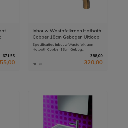
aat
Inbouw Wastafelkraan Hotbath
2
Cobber 18cm Gebogen Uitloop
ende
1-Hendel Verouderd Messing
Specificaties Inbouw Wastafelkraan
l)
Hotbath Cobber 18cm Gebog...
671,55
388,00
55,00
320,00