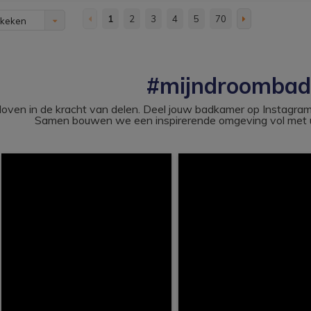
1
2
3
4
5
70
ekeken
#mijndroomba
loven in de kracht van delen. Deel jouw badkamer op Instag
Samen bouwen we een inspirerende omgeving vol met u