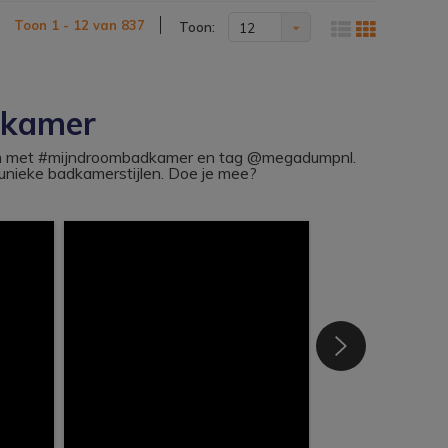
Toon 1 - 12 van 837
Toon:
12
dkamer
ram met #mijndroombadkamer en tag @megadumpnl.
nieke badkamerstijlen. Doe je mee?