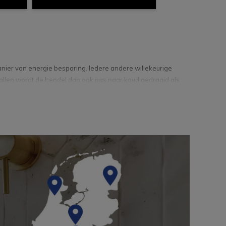
nier van energie besparing. Iedere andere willekeurige
allen wordt de hendel dan ook pas naar koud gedraaid als
rmd in afwachting van de volgende keer dat de kraan wordt
Een breed assortiment thermostaat kranen in zowel
eringen. Uiteraard ook prachtige wastafelkranen,