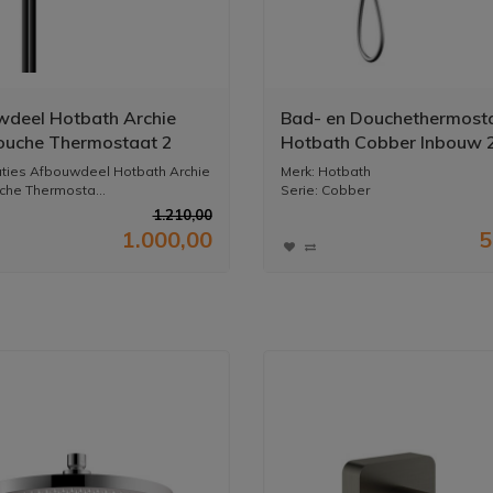
deel Hotbath Archie
Bad- en Douchethermost
uche Thermostaat 2
Hotbath Cobber Inbouw 
anen zonder Uitloop
Stopkranen (15 Verschill
aties Afbouwdeel Hotbath Archie
Merk: Hotbath
6
Kleuren) (excl. inbouwdee
he Thermosta...
Serie: Cobber
Materiaal: Messing
1.210,00
Afmeting a...
1.000,00
5