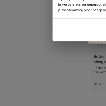
te verbeteren, en gepersonali
je toestemming voor het gebr
Badran
Mengk
Met Ui
Bestel d
PVD
alle vorm