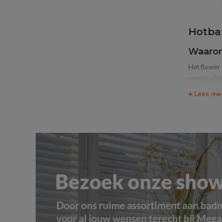
Hotba
Waarom
Het flower
eenhendelk
het water 
Lees me
geopend.
Voordele
Geen
Geen
Geen
Geen
10 j
Hotbat
In de Hotba
opbouwuitv