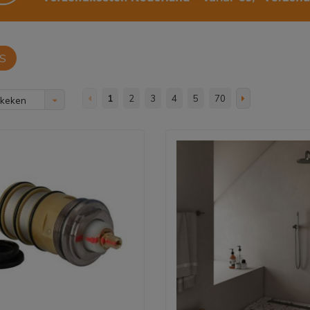
S
1
2
3
4
5
70
ekeken