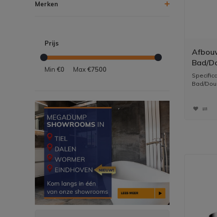
Merken
Prijs
Afbouw
Bad/Do
Min
€0
Max
€7500
Stopkr
Specific
RVS31
Bad/Douc