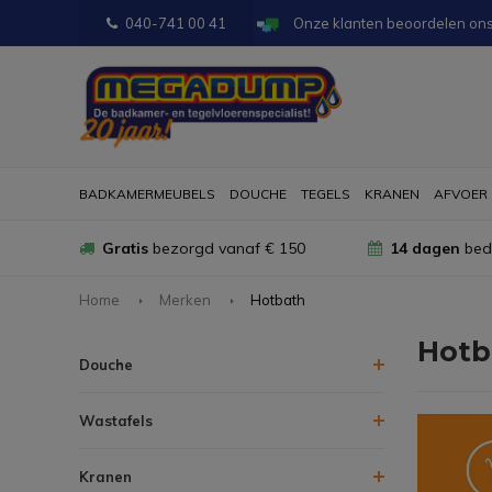
040-741 00 41
Onze klanten beoordelen on
BADKAMERMEUBELS
DOUCHE
TEGELS
KRANEN
AFVOER
Gratis
bezorgd vanaf € 150
14 dagen
bede
Home
Merken
Hotbath
Hotb
Douche
Wastafels
Kranen