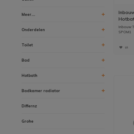
Inbouw
Meer....
Hotba
Inbouw T
Onderdelen
SPOM1
Toilet
Bad
Hotbath
Badkamer radiator
Differnz
Grohe