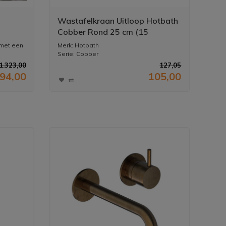
Wastafelkraan Uitloop Hotbath
Cobber Rond 25 cm (15
Verschillende Kleuren)
 met een
Merk: Hotbath
Serie: Cobber
Materiaal: Messing
1.323,00
127,05
Diepte uit...
094,00
105,00