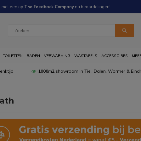
s met een
op
The Feedback Company
na
beoordelingen!
TOILETTEN
BADEN
VERWARMING
WASTAFELS
ACCESSOIRES
MEER 
nktijd
1000m2
showroom in Tiel, Dalen, Wormer & Eind
ath