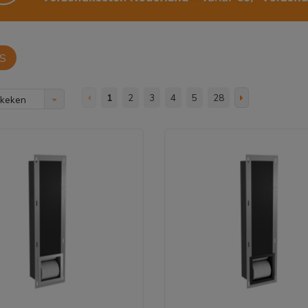
S
1
2
3
4
5
28
ekeken