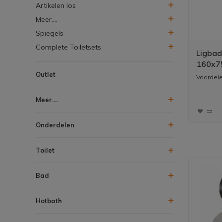
Artikelen los
Meer....
Spiegels
Complete Toiletsets
Ligbad
160x75
Wit
Outlet
Voordele
Meer....
* Ruim e
van 160..
Onderdelen
Toilet
Bad
Hotbath