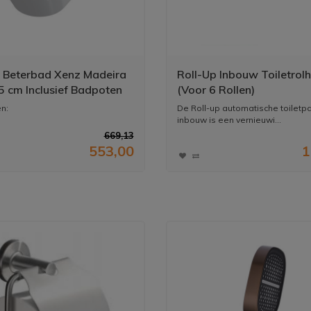
 Beterbad Xenz Madeira
Roll-Up Inbouw Toiletrol
 cm Inclusief Badpoten
(Voor 6 Rollen)
n:
De Roll-up automatische toiletp
inbouw is een vernieuwi...
669,13
n comfortabel met afmetingen
553,00
1
.