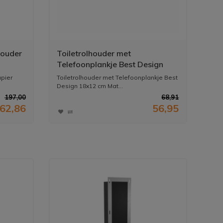
houder
Toiletrolhouder met
Telefoonplankje Best Design
18x12 cm Mat Zwart (zonder
apier
Toiletrolhouder met Telefoonplankje Best
telefoon)
Design 18x12 cm Mat...
197,00
68,91
62,86
56,95