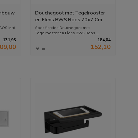
Inbouw
Douchegoot met Tegelrooster
en Flens BWS Roos 70x7 Cm
Geborsteld Brons Koper
 AQS Mat
Specificaties Douchegoot met
Tegelrooster en Flens BWS Roos ...
131,95
184,04
09,00
152,10