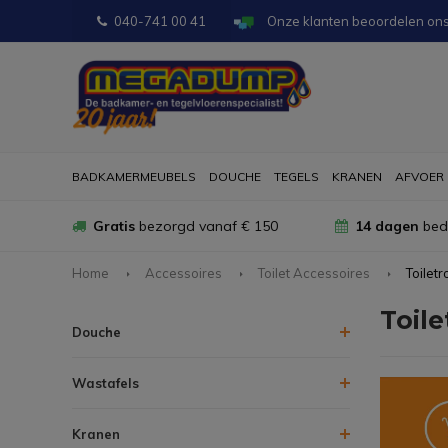
040-741 00 41
Onze klanten beoordelen on
BADKAMERMEUBELS
DOUCHE
TEGELS
KRANEN
AFVOER
Gratis
bezorgd vanaf € 150
14 dagen
bede
Home
Accessoires
Toilet Accessoires
Toilet
Toil
Douche
Wastafels
Kranen