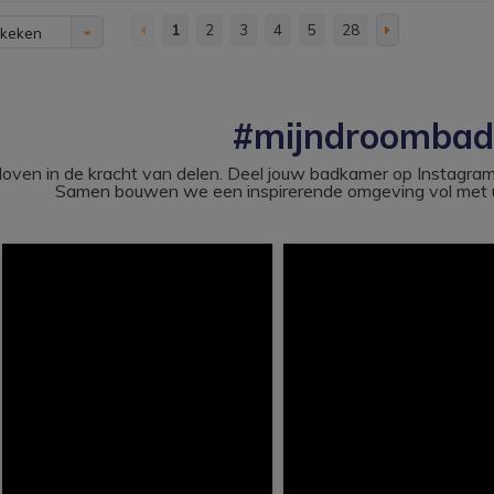
1
2
3
4
5
28
ekeken
#mijndroomba
loven in de kracht van delen. Deel jouw badkamer op Instag
Samen bouwen we een inspirerende omgeving vol met u