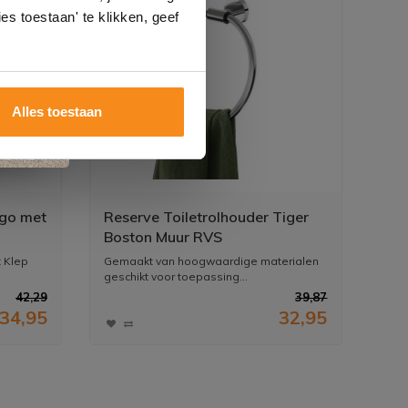
es toestaan' te klikken, geef
Alles toestaan
igo met
Reserve Toiletrolhouder Tiger
Boston Muur RVS
t Klep
Gemaakt van hoogwaardige materialen
geschikt voor toepassing...
42,29
39,87
34,95
32,95