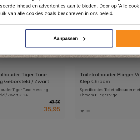
& sanitair direct uit voorraad. Gratis parkeren op eigen terrein.
seerde inhoud en advertenties aan te bieden. Door op 'Alle cooki
uik van alle cookies zoals beschreven in ons beleid.
Plan je bezoek!
Aanpassen
Kom langs en ervaar zelf het verschil!
rolhouder Tiger Tune
Toiletrolhouder Plieger V
g Geborsteld / Zwart
Klep Chroom
lhouder Tiger Tune Messing
Specificaties Toiletrolhouder me
d / Zwart ✓ 14...
Chroom Plieger Vigo:
...
43,50
35,95