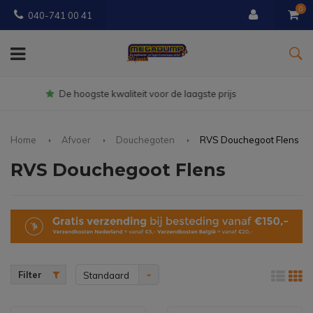
0
040-741 00 41
Gratis
bezorgd vanaf € 150
Home
Afvoer
Douchegoten
RVS Douchegoot Flens
RVS Douchegoot Flens
Filter
Standaard