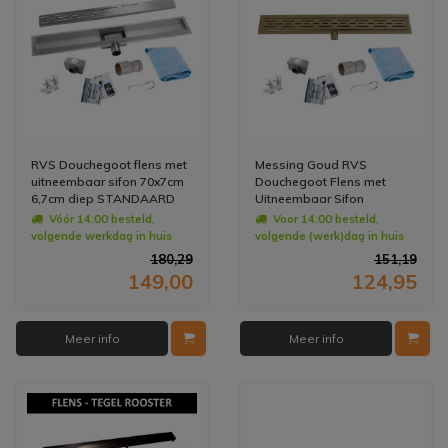
RVS Douchegoot flens met
Messing Goud RVS
uitneembaar sifon 70x7cm
Douchegoot Flens met
6,7cm diep STANDAARD
Uitneembaar Sifon
ROOSTER
MESSING GOUD ROOSTER
Vóór 14:00 besteld,
Voor 14:00 besteld,
(alle maten)
volgende werkdag in huis
volgende (werk)dag in huis
180,29
151,19
149,00
124,95
Meer info
Meer info