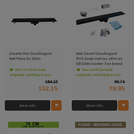
Zwarte Rvs Douchegoot
Mat Zwart Douchegoot
Met Flens En Sifon
RVS Drain met los sifon en
DESIGN rooster 7cm breed
(30 t/m 200cm)
Vóór 14:00 besteld,
Voor 14:00 besteld,
volgende werkdag in huis
volgende (werk)dag in huis
184,10
96,74
152,15
79,95
Meer info
Meer info