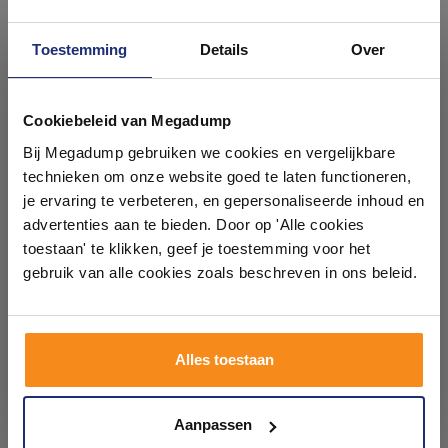
Toestemming
Details
Over
Ontdek 21 complete
badkamers in onze 1000 m²
Cookiebeleid van Megadump
Douchegoot Brauer Brons
Mat Wit Douchegoot RVS
showroom
Bij Megadump gebruiken we cookies en vergelijkbare
Inclusief Vloerflens 80x7 cm
Drain met los sifon en
Zero Tegelinlegrooster
DESIGN rooster 7cm breed
technieken om onze website goed te laten functioneren,
Omkeerbaar
(30 t/m 200cm)
3 tot 5 Werkdagen
3 weken
Laat je inspireren door 21 volledig ingerichte
je ervaring te verbeteren, en gepersonaliseerde inhoud en
badkameropstellingen – van compact tot luxe. Onze
advertenties aan te bieden. Door op 'Alle cookies
246,84
120,94
ervaren adviseurs helpen je persoonlijk, en je vindt
toestaan' te klikken, geef je toestemming voor het
204,00
99,95
tegels & sanitair direct uit voorraad. Gratis parkeren
op eigen terrein.
gebruik van alle cookies zoals beschreven in ons beleid.
Meer info
Meer info
Plan je bezoek!
Alles toestaan
1
2
3
Kom langs en ervaar zelf het verschil!
Aanpassen