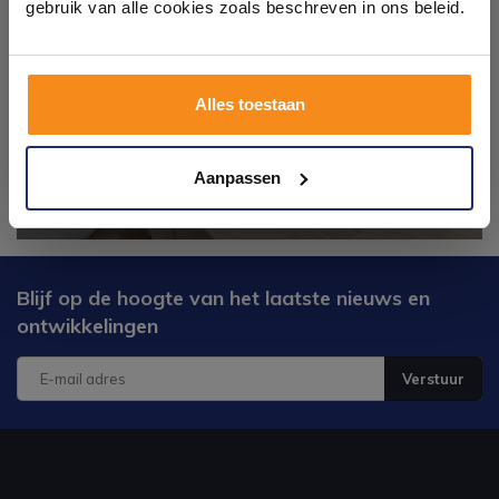
op eigen terrein.
gebruik van alle cookies zoals beschreven in ons beleid.
Plan je bezoek!
Alles toestaan
Kom langs en ervaar zelf het verschil!
Aanpassen
Blijf op de hoogte van het laatste nieuws en
ontwikkelingen
Verstuur