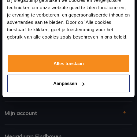
Bij Megadump gebruiken we cookies en vergelijkbare
technieken om onze website goed te laten functioneren,
Laat je inspireren door 21 volledig ingerichte
je ervaring te verbeteren, en gepersonaliseerde inhoud en
badkameropstellingen – van compact tot luxe. Onze
advertenties aan te bieden. Door op 'Alle cookies
ervaren adviseurs helpen je persoonlijk, en je vindt
toestaan' te klikken, geef je toestemming voor het
tegels & sanitair direct uit voorraad. Gratis parkeren
op eigen terrein.
gebruik van alle cookies zoals beschreven in ons beleid.
Plan je bezoek!
Alles toestaan
Kom langs en ervaar zelf het verschil!
Aanpassen
Klantenservice
Mijn account
Megadump Eindhoven