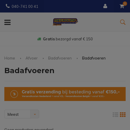
0
040-741 00 41
Gratis
bezorgd vanaf € 150
Home
Afvoer
Badafvoeren
Badafvoeren
Badafvoeren
Meest
bekeken
Geen producten gevonden!...