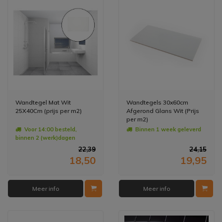
Wandtegel Mat Wit
Wandtegels 30x60cm
25X40Cm (prijs per m2)
Afgerond Glans Wit (Prijs
per m2)
Voor 14:00 besteld,
Binnen 1 week geleverd
binnen 2 (werk)dagen
geleverd
22,39
24,15
18,50
19,95
Meer info
Meer info