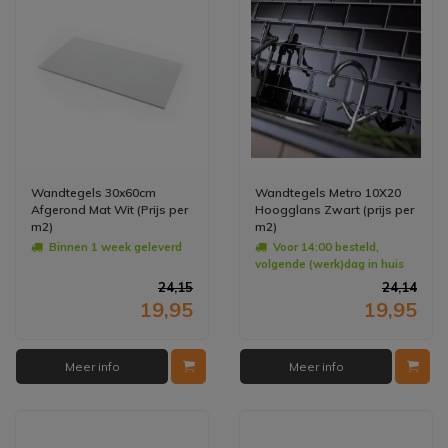
Wandtegels 30x60cm
Wandtegels Metro 10X20
Afgerond Mat Wit (Prijs per
Hoogglans Zwart (prijs per
m2)
m2)
Binnen 1 week geleverd
Voor 14:00 besteld,
volgende (werk)dag in huis
24,15
24,14
19,95
19,95
Meer info
Meer info