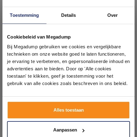
Toestemming
Details
Over
Ontdek 21 complete
badkamers in onze 1000 m²
Cookiebeleid van Megadump
Wandtegel Pascal Grafito
Portugese Wandtegel Vilar
showroom
Bij Megadump gebruiken we cookies en vergelijkbare
25X40 (prijs per m2)
Vintage 20x20 cm (prijs per
m2)
technieken om onze website goed te laten functioneren,
2-6 Weken
3 weken
Laat je inspireren door 21 volledig ingerichte
je ervaring te verbeteren, en gepersonaliseerde inhoud en
badkameropstellingen – van compact tot luxe. Onze
advertenties aan te bieden. Door op 'Alle cookies
26,62
28,44
ervaren adviseurs helpen je persoonlijk, en je vindt
toestaan' te klikken, geef je toestemming voor het
22,00
23,50
tegels & sanitair direct uit voorraad. Gratis parkeren
op eigen terrein.
gebruik van alle cookies zoals beschreven in ons beleid.
Meer info
Meer info
Plan je bezoek!
Alles toestaan
1
2
3
4
5
52
Kom langs en ervaar zelf het verschil!
Aanpassen