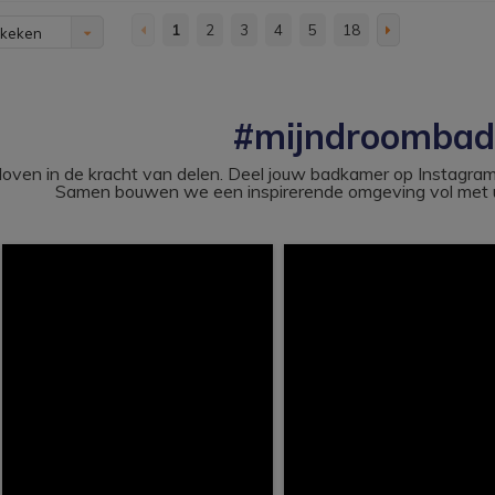
1
2
3
4
5
18
ekeken
#mijndroomba
loven in de kracht van delen. Deel jouw badkamer op Instag
Samen bouwen we een inspirerende omgeving vol met u