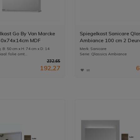
lkast Go By Van Marcke
Spiegelkast Sanicare Qla
 50x74x14cm MDF
Ambiance 100 cm 2 Deur
ting Wit
Truffel
 B: 50 cm x H: 74 cm x D: 14
Merk: Sanicare
al: folie omt...
Serie: Qlassics Ambiance
Vorm: rechthoe...
232,65
192,27
6