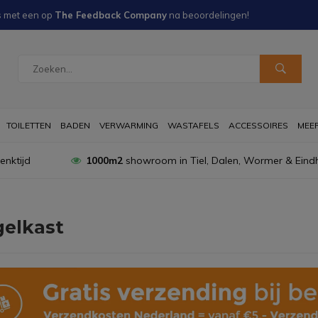
s met een
op
The Feedback Company
na
beoordelingen!
TOILETTEN
BADEN
VERWARMING
WASTAFELS
ACCESSOIRES
MEER 
nktijd
1000m2
showroom in Tiel, Dalen, Wormer & Eind
gelkast