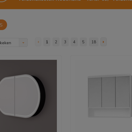
S
1
2
3
4
5
18
ekeken