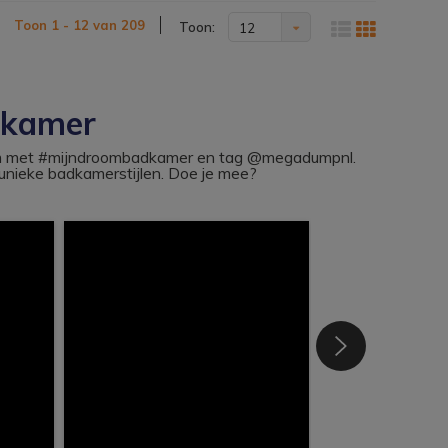
Toon 1 - 12 van 209
Toon:
12
dkamer
ram met #mijndroombadkamer en tag @megadumpnl.
nieke badkamerstijlen. Doe je mee?