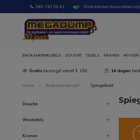
040-741 00 41
Onze klanten beoordelen on
BADKAMERMEUBELS
DOUCHE
TEGELS
KRANEN
AFVOER
Gratis
bezorgd vanaf € 150
14 dagen
bede
Home
Badkamerspiegel
Spiegelkast
Spie
Douche
Wastafels
Kranen