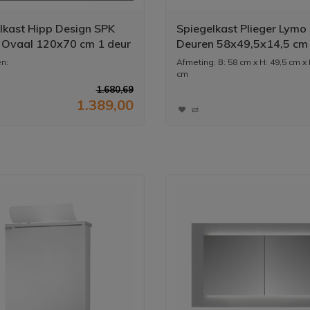
lkast Hipp Design SPK
Spiegelkast Plieger Lymo
Ovaal 120x70 cm 1 deur
Deuren 58x49,5x14,5 cm
ame Mat Zwart Met
n:
Afmeting: B: 58 cm x H: 49,5 cm x 
ting Incl.
cm
Materiaal: kun...
lverwarming en
1.680,69
een heldere spiegel dankzij
1.389,00
ntact
.