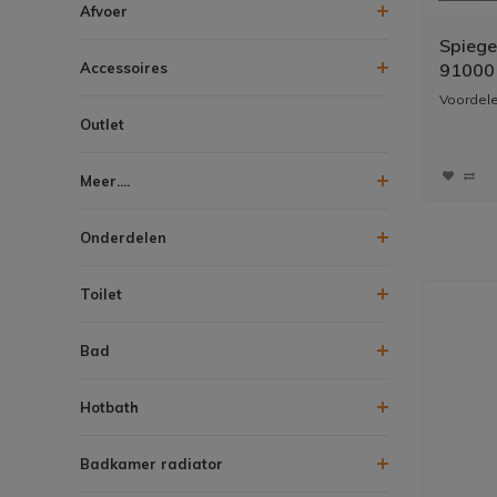
Afvoer
Spiege
Accessoires
91000 
Met Fr
Voordele
Verlich
Outlet
Spiege
* Altijd 
Stopco
spiegel..
Meer....
Onderdelen
Toilet
Bad
Hotbath
Badkamer radiator