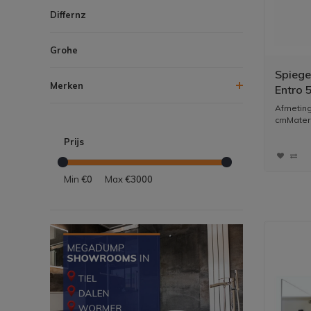
Differnz
Grohe
Spiege
Merken
Entro
Verlich
Afmeting:
cmMateria
Prijs
Min
€0
Max
€3000