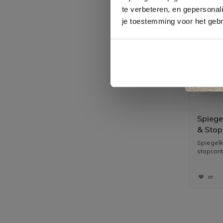
te verbeteren, en gepersonali
je toestemming voor het gebr
Spiege
& Stop
Spiegelk
stopconta