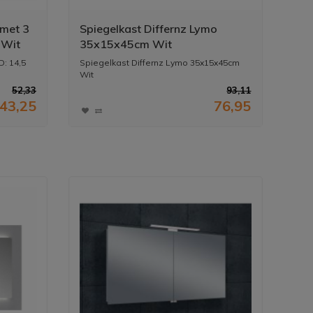
 met 3
Spiegelkast Differnz Lymo
 Wit
35x15x45cm Wit
D: 14,5
Spiegelkast Differnz Lymo 35x15x45cm
Wit
52,33
93,11
43,25
76,95