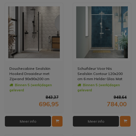
Douchecabine Sealskin
Schuifdeur Voor Nis
Hooked Draaideur met
Sealskin Contour 120x200
Zijwand 90x90x200 cm
cm 6 mm Helder Glas Mat
Helder Glas Mat Zwart
Wit
Binnen 5 (werk)dagen
Binnen 5 (werk)dagen
geleverd
geleverd
843,37
948,64
696,95
784,00
Meer info
Meer info