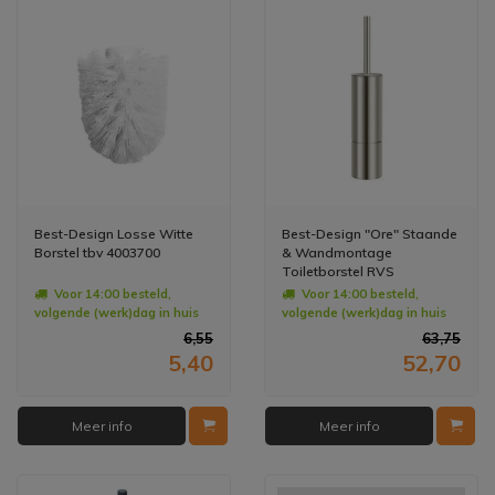
Best-Design Losse Witte
Best-Design "Ore" Staande
Borstel tbv 4003700
& Wandmontage
Toiletborstel RVS
Geborsteld
Voor 14:00 besteld,
Voor 14:00 besteld,
volgende (werk)dag in huis
volgende (werk)dag in huis
6,55
63,75
5,40
52,70
Meer info
Meer info