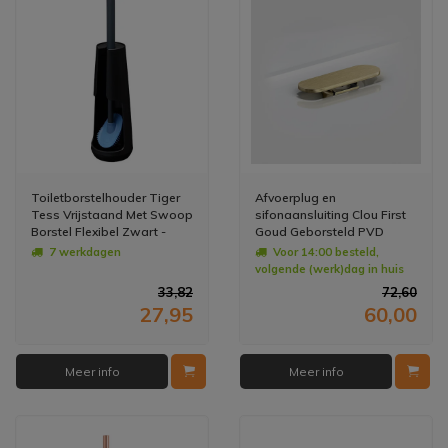
Toiletborstelhouder Tiger
Afvoerplug en
Tess Vrijstaand Met Swoop
sifonaansluiting Clou First
Borstel Flexibel Zwart -
Goud Geborsteld PVD
Antraciet
7 werkdagen
Voor 14:00 besteld,
volgende (werk)dag in huis
33,82
72,60
27,95
60,00
Meer info
Meer info