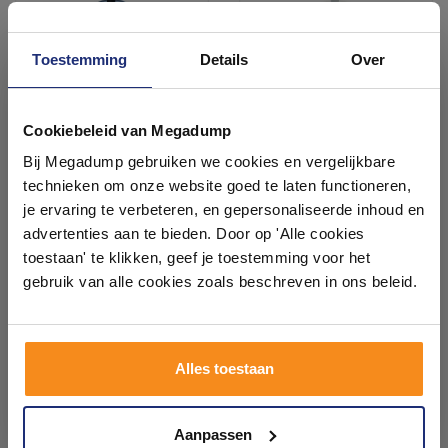
Toestemming
Details
Over
Ontdek 21 complete
badkamers in onze 1000 m²
Cookiebeleid van Megadump
showroom
Toiletborstelhouder Tiger
Toiletborstelhouder Tiger
Bij Megadump gebruiken we cookies en vergelijkbare
Tess Vrijstaand Met Swoop
Tess Vrijstaand Met Swoop
technieken om onze website goed te laten functioneren,
Borstel Flexibel Blauw -
Borstel Flexibel Wit -
Laat je inspireren door 21 volledig ingerichte
Zwart
Lichtgrijs
je ervaring te verbeteren, en gepersonaliseerde inhoud en
7 werkdagen
7 werkdagen
badkameropstellingen – van compact tot luxe. Onze
advertenties aan te bieden. Door op 'Alle cookies
ervaren adviseurs helpen je persoonlijk, en je vindt
33,82
33,82
toestaan' te klikken, geef je toestemming voor het
tegels & sanitair direct uit voorraad. Gratis parkeren
27,95
27,95
op eigen terrein.
gebruik van alle cookies zoals beschreven in ons beleid.
Meer info
Meer info
Plan je bezoek!
Alles toestaan
Kom langs en ervaar zelf het verschil!
1
2
3
4
5
6
Aanpassen