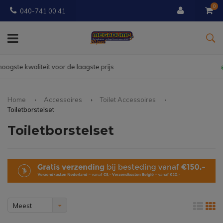
0
040-741 00 41
Gratis
bezorgd vanaf € 150
Home
Accessoires
Toilet Accessoires
Toiletborstelset
Toiletborstelset
Meest
bekeken