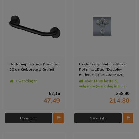
Badgreep Haceka Kosmos
Best-Design Set a 4 Stuks
30 cm Geborsteld Grafiet
Poten tbv.Bad "Double-
Ended-Slip" Art.3845620
7 werkdagen
Voor 14:00 besteld,
volgende (werk)dag in huis
57,46
259,90
47,49
214,80
Meer info
Meer info