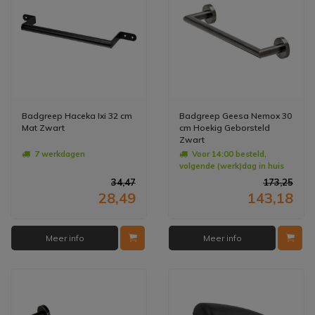
Badgreep Haceka Ixi 32 cm
Badgreep Geesa Nemox 30
Mat Zwart
cm Hoekig Geborsteld
Zwart
7 werkdagen
Voor 14:00 besteld,
volgende (werk)dag in huis
34,47
173,25
28,49
143,18
Meer info
Meer info