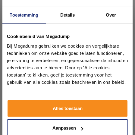
Toestemming
Details
Over
Ontdek 21 complete
badkamers in onze 1000 m²
Cookiebeleid van Megadump
Bad Potenset Wiesbaden
Universele Potenset VM
showroom
Bij Megadump gebruiken we cookies en vergelijkbare
Verstelbaar
Voor Bad En Douchetub
technieken om onze website goed te laten functioneren,
Voor 14:00 besteld,
Binnen 3 weken geleverd
Laat je inspireren door 21 volledig ingerichte
je ervaring te verbeteren, en gepersonaliseerde inhoud en
volgende (werk)dag in huis
badkameropstellingen – van compact tot luxe. Onze
advertenties aan te bieden. Door op 'Alle cookies
37,87
38,58
ervaren adviseurs helpen je persoonlijk, en je vindt
toestaan' te klikken, geef je toestemming voor het
31,30
31,89
tegels & sanitair direct uit voorraad. Gratis parkeren
op eigen terrein.
gebruik van alle cookies zoals beschreven in ons beleid.
Meer info
Meer info
Plan je bezoek!
Alles toestaan
1
2
Kom langs en ervaar zelf het verschil!
Aanpassen