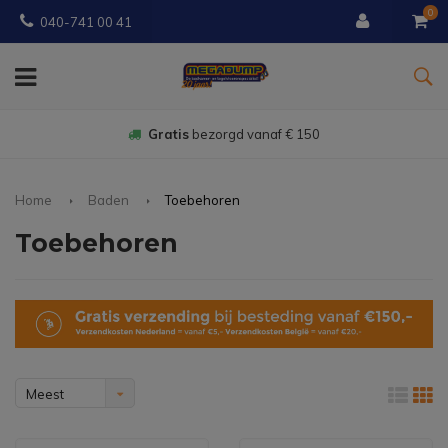
0
040-741 00 41
Gratis
bezorgd vanaf € 150
Home
Baden
Toebehoren
Toebehoren
Meest
bekeken