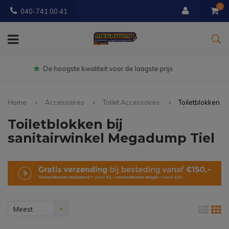
0
040-741 00 41
Gratis
bezorgd vanaf € 150
Home
Accessoires
Toilet Accessoires
Toiletblokken
Toiletblokken bij
sanitairwinkel Megadump Tiel
Meest
bekeken