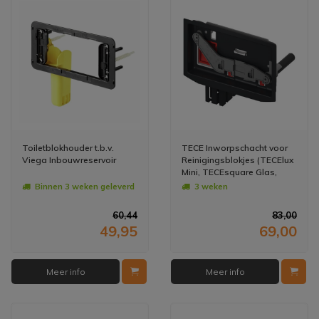
Toiletblokhouder t.b.v.
TECE Inworpschacht voor
Viega Inbouwreservoir
Reinigingsblokjes (TECElux
Mini, TECEsquare Glas,
TECEvelvet, TECEloop en
Binnen 3 weken geleverd
3 weken
TECEnow)
60,44
83,00
49,95
69,00
Meer info
Meer info