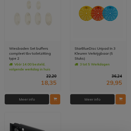
Wiesbaden Set buffers
StarBlueDisc Uripad In 3
compleet tbv toiletzitting
Kleuren Verkrijgbaar (5
type 2
Stuks)
Vóór 14:00 besteld,
3 tot 5 Werkdagen
volgende werkdag in huis
22,20
36,24
18,35
29,95
Meer info
Meer info