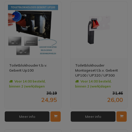
Toiletblokhouder t.b.v.
Toiletblokhouder
Geberit Up100
Montageset t.b.v. Geberit
UP100 / UP320 / UP300
Voor 14:00 besteld,
Voor 14:00 besteld,
binnen 2 (werk)dagen
binnen 2 (werk)dagen
geleverd
geleverd
30,19
31,46
24,95
26,00
Meer info
Meer info