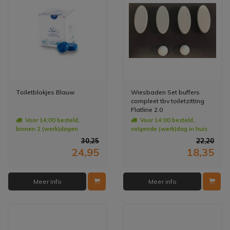
Toiletblokjes Blauw
Wiesbaden Set buffers
compleet tbv toiletzitting
Flatline 2.0
Voor 14:00 besteld,
Voor 14:00 besteld,
binnen 2 (werk)dagen
volgende (werk)dag in huis
geleverd
30,25
22,20
24,95
18,35
Meer info
Meer info