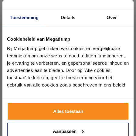
Toestemming
Details
Over
Ontdek 21 complete
badkamers in onze 1000 m²
Cookiebeleid van Megadump
showroom
TECE Inworpschacht voor
Bij Megadump gebruiken we cookies en vergelijkbare
Reinigingsblokjes
technieken om onze website goed te laten functioneren,
(TECEsquare II Metaal,
TECEsquare II Glas en
Laat je inspireren door 21 volledig ingerichte
3 weken
je ervaring te verbeteren, en gepersonaliseerde inhoud en
TECEsolid)
badkameropstellingen – van compact tot luxe. Onze
advertenties aan te bieden. Door op 'Alle cookies
ervaren adviseurs helpen je persoonlijk, en je vindt
toestaan' te klikken, geef je toestemming voor het
tegels & sanitair direct uit voorraad. Gratis parkeren
59,90
op eigen terrein.
gebruik van alle cookies zoals beschreven in ons beleid.
Meer info
Plan je bezoek!
Alles toestaan
Kom langs en ervaar zelf het verschil!
Aanpassen