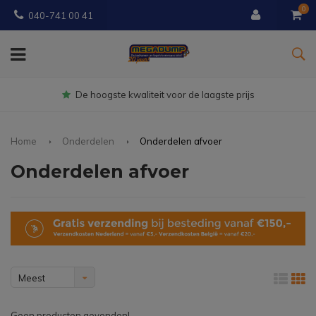
0
040-741 00 41
Gratis
bezorgd vanaf € 150
Home
Onderdelen
Onderdelen afvoer
Onderdelen afvoer
Meest
bekeken
Geen producten gevonden!...