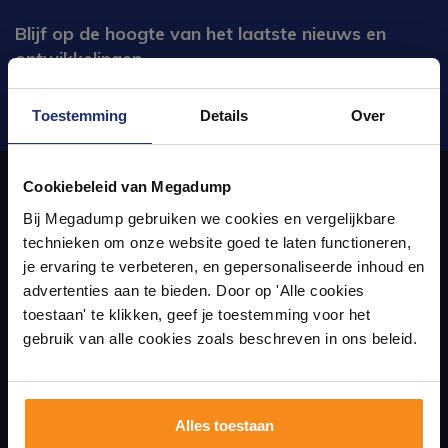
Blijf op de hoogte van het laatste nieuws en
ontwikkelingen
Verstuur
Toestemming
Details
Over
Ontdek 21 complete
badkamers in onze 1000 m²
Cookiebeleid van Megadump
showroom
Bij Megadump gebruiken we cookies en vergelijkbare
Over ons
technieken om onze website goed te laten functioneren,
Laat je inspireren door 21 volledig ingerichte
je ervaring te verbeteren, en gepersonaliseerde inhoud en
badkameropstellingen – van compact tot luxe. Onze
uw sanitair en tegelwinkel in Eindhoven waar u niet alleen in onze
advertenties aan te bieden. Door op 'Alle cookies
ervaren adviseurs helpen je persoonlijk, en je vindt
showroom terecht kunt voor badkamertegels en sanitair, maar ook
toestaan' te klikken, geef je toestemming voor het
tegels & sanitair direct uit voorraad. Gratis parkeren
op eigen terrein.
gebruik van alle cookies zoals beschreven in ons beleid.
via de online winkel kan bestellen!
Plan je bezoek!
Alles toestaan