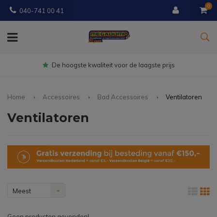
0
040-741 00 41
gste prijs
Gratis
bezorgd vanaf € 
Home
Accessoires
Bad Accessoires
Ventilatoren
Ventilatoren
Meest
bekeken
Geen producten gevonden!...