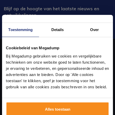
Blijf op de hoogte van het laatste nieuws en
ontwikkelingen
Verstuur
Toestemming
Details
Over
Ontdek 21 complete
badkamers in onze 1000 m²
Cookiebeleid van Megadump
showroom
Bij Megadump gebruiken we cookies en vergelijkbare
Over ons
technieken om onze website goed te laten functioneren,
Laat je inspireren door 21 volledig ingerichte
je ervaring te verbeteren, en gepersonaliseerde inhoud en
badkameropstellingen – van compact tot luxe. Onze
uw sanitair en tegelwinkel in Eindhoven waar u niet alleen in onze
advertenties aan te bieden. Door op 'Alle cookies
ervaren adviseurs helpen je persoonlijk, en je vindt
showroom terecht kunt voor badkamertegels en sanitair, maar ook
toestaan' te klikken, geef je toestemming voor het
tegels & sanitair direct uit voorraad. Gratis parkeren
op eigen terrein.
gebruik van alle cookies zoals beschreven in ons beleid.
via de online winkel kan bestellen!
Plan je bezoek!
Alles toestaan