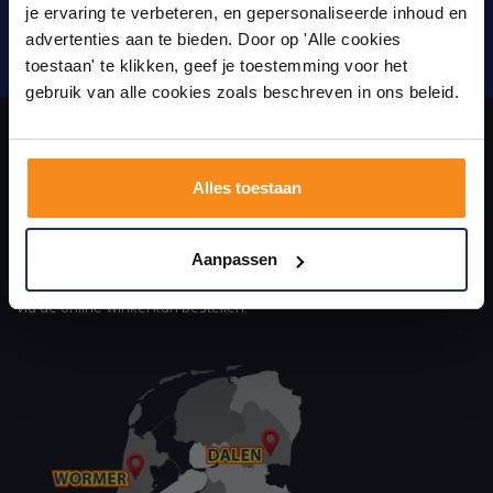
Laat je inspireren door 21 volledig ingerichte
je ervaring te verbeteren, en gepersonaliseerde inhoud en
badkameropstellingen – van compact tot luxe. Onze
advertenties aan te bieden. Door op 'Alle cookies
ervaren adviseurs helpen je persoonlijk, en je vindt
Verstuur
toestaan' te klikken, geef je toestemming voor het
tegels & sanitair direct uit voorraad. Gratis parkeren
op eigen terrein.
gebruik van alle cookies zoals beschreven in ons beleid.
Plan je bezoek!
Over ons
Alles toestaan
Kom langs en ervaar zelf het verschil!
uw sanitair en tegelwinkel in Eindhoven waar u niet alleen in onze
Aanpassen
showroom terecht kunt voor badkamertegels en sanitair, maar ook
via de online winkel kan bestellen!