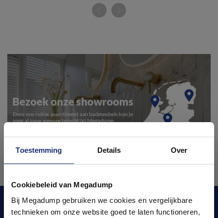
Toestemming
Details
Over
Ontdek 21 complete
badkamers in onze 1000 m²
Cookiebeleid van Megadump
showroom
Bij Megadump gebruiken we cookies en vergelijkbare
Blijf op de hoogte van het laatste nieuws en
technieken om onze website goed te laten functioneren,
ontwikkelingen