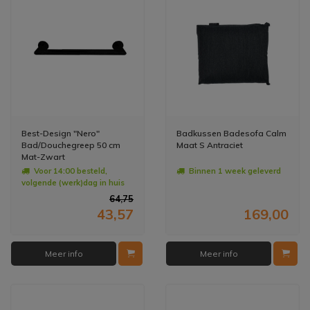
Best-Design "Nero"
Badkussen Badesofa Calm
Bad/Douchegreep 50 cm
Maat S Antraciet
Mat-Zwart
Voor 14:00 besteld,
Binnen 1 week geleverd
volgende (werk)dag in huis
64,75
43,57
169,00
Meer info
Meer info