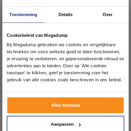
Toestemming
Details
Over
Ontdek 21 complete
badkamers in onze 1000 m²
Cookiebeleid van Megadump
Badkussen Dolce 4
Badgreep Plieger Uni 30 cm
showroom
Bij Megadump gebruiken we cookies en vergelijkbare
Chroom
technieken om onze website goed te laten functioneren,
3 tot 5 Werkdagen
Voor 14:00 besteld,
Laat je inspireren door 21 volledig ingerichte
je ervaring te verbeteren, en gepersonaliseerde inhoud en
volgende (werk)dag in huis
badkameropstellingen – van compact tot luxe. Onze
advertenties aan te bieden. Door op 'Alle cookies
141,76
48,70
ervaren adviseurs helpen je persoonlijk, en je vindt
toestaan' te klikken, geef je toestemming voor het
117,16
40,25
tegels & sanitair direct uit voorraad. Gratis parkeren
op eigen terrein.
gebruik van alle cookies zoals beschreven in ons beleid.
Meer info
Meer info
Plan je bezoek!
Alles toestaan
1
2
3
4
5
16
Kom langs en ervaar zelf het verschil!
Aanpassen