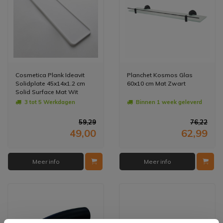
Cosmetica Plank Ideavit
Planchet Kosmos Glas
Solidplate 45x14x1.2 cm
60x10 cm Mat Zwart
Solid Surface Mat Wit
3 tot 5 Werkdagen
Binnen 1 week geleverd
59,29
76,22
49,00
62,99
Meer info
Meer info