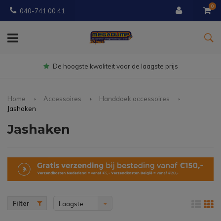
0
040-741 00 41
Gratis
bezorgd vanaf € 150
Home
Accessoires
Handdoek accessoires
Jashaken
Jashaken
Filter
Laagste
prijs