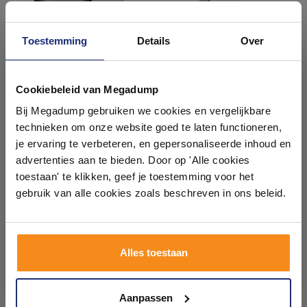
Toestemming
Details
Over
Ontdek 21 complete
badkamers in onze 1000 m²
Cookiebeleid van Megadump
showroom
Handdoekhaak AddStoris
Handdoekhaak Wiesbaden
Bij Megadump gebruiken we cookies en vergelijkbare
HansGrohe Chroom
Alonzo Groot Chroom
technieken om onze website goed te laten functioneren,
Laat je inspireren door 21 volledig ingerichte
je ervaring te verbeteren, en gepersonaliseerde inhoud en
Binnen 3 weken geleverd
Voor 14:00 besteld,
badkameropstellingen – van compact tot luxe. Onze
volgende (werk)dag in huis
advertenties aan te bieden. Door op 'Alle cookies
ervaren adviseurs helpen je persoonlijk, en je vindt
13,93
15,67
toestaan' te klikken, geef je toestemming voor het
tegels & sanitair direct uit voorraad. Gratis parkeren
11,51
12,95
op eigen terrein.
gebruik van alle cookies zoals beschreven in ons beleid.
Meer info
Meer info
Plan je bezoek!
Alles toestaan
Kom langs en ervaar zelf het verschil!
1
2
3
4
5
12
Aanpassen