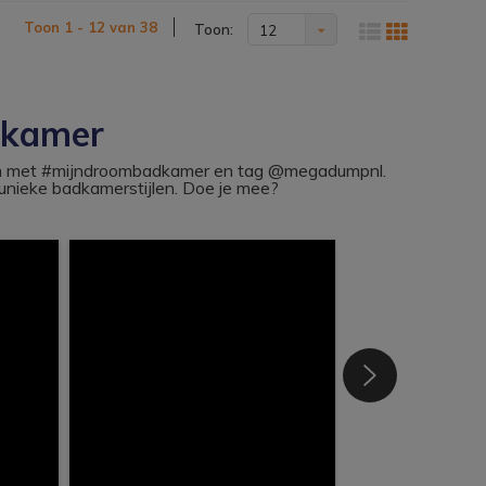
Toon 1 - 12 van 38
Toon:
12
dkamer
ram met #mijndroombadkamer en tag @megadumpnl.
nieke badkamerstijlen. Doe je mee?