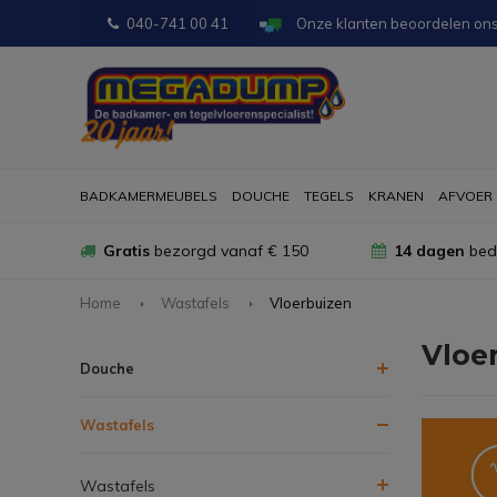
040-741 00 41
Onze klanten beoordelen on
BADKAMERMEUBELS
DOUCHE
TEGELS
KRANEN
AFVOER
Gratis
bezorgd vanaf € 150
14 dagen
bede
Home
Wastafels
Vloerbuizen
Vloe
Douche
Wastafels
Wastafels