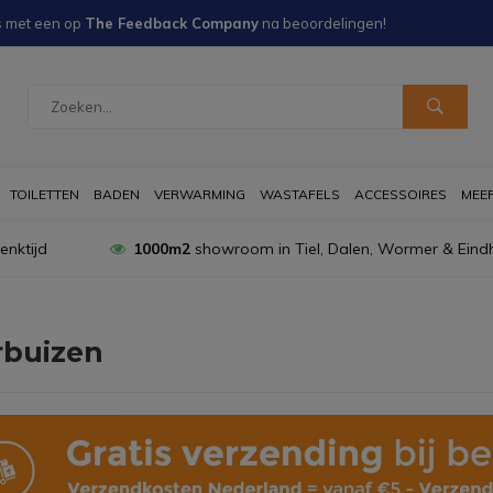
s met een
op
The Feedback Company
na
beoordelingen!
TOILETTEN
BADEN
VERWARMING
WASTAFELS
ACCESSOIRES
MEER 
nktijd
1000m2
showroom in Tiel, Dalen, Wormer & Eind
rbuizen