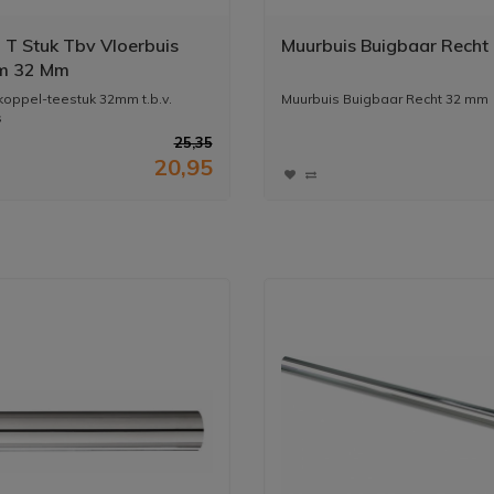
 T Stuk Tbv Vloerbuis
Muurbuis Buigbaar Recht
m 32 Mm
oppel-teestuk 32mm t.b.v.
Muurbuis Buigbaar Recht 32 mm
s
25,35
20,95