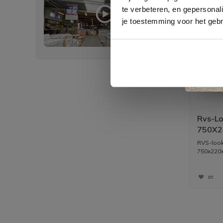
te verbeteren, en gepersonali
je toestemming voor het gebr
Rvs-Lo
750X
RVS-look
750x220
vloerbuis 