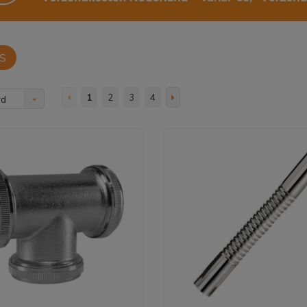
S
1
2
3
4
rd