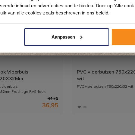
& sanitair direct uit voorraad. Gratis parkeren op eigen terrein.
seerde inhoud en advertenties aan te bieden. Door op 'Alle cooki
uik van alle cookies zoals beschreven in ons beleid.
Plan je bezoek!
Aanpassen
Kom langs en ervaar zelf het verschil!
ok Vloerbuis
PVC vloerbuizen 750x22
220X32Mm
wit
 vloerbuis
PVC vloerbuizen 750x220x32 wit
x32mmPrachtige RVS-look
...
44,71
36,95