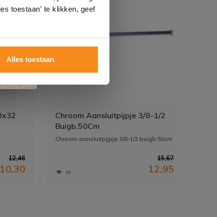
es toestaan' te klikken, geef
Alles toestaan
0x32
Chroom Aansluitpijpje 3/8-1/2
Buigb.50Cm
Chroom aansluitpijpje 3/8-1/2 buigb.50cm
12,46
15,67
10,30
12,95