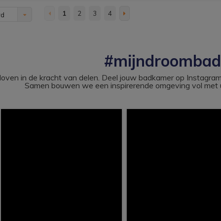
1
2
3
4
rd
#mijndroomba
loven in de kracht van delen. Deel jouw badkamer op Instag
Samen bouwen we een inspirerende omgeving vol met u