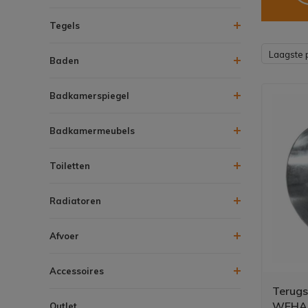
Tegels
Laagste p
Baden
Badkamerspiegel
Badkamermeubels
Toiletten
Radiatoren
Afvoer
Accessoires
Terugs
WEHA 
Outlet