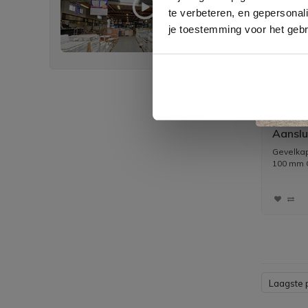
te verbeteren, en gepersonali
je toestemming voor het gebr
Gevelk
Aansl
Grofm
Gevelkap
Doorla
100 mm G
Laagste p