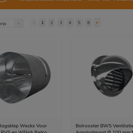
1
2
3
4
5
8
rijs
lagsklep Weckx Voor
Bolrooster BWS Ventilati
RVS en WEHA Retro
Aansluitmaat Ø 100 mm 