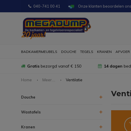
040-741 00 41
Onze klanten beoordelen on
BADKAMERMEUBELS
DOUCHE
TEGELS
KRANEN
AFVOER
Gratis
bezorgd vanaf € 150
14 dagen
bede
Home
Meer....
Ventilatie
Venti
Douche
Wastafels
Kranen