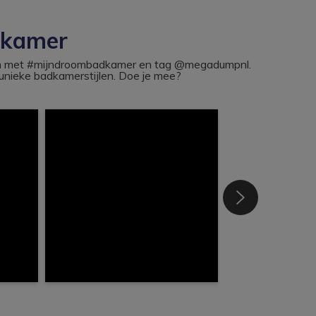
dkamer
ram met #mijndroombadkamer en tag @megadumpnl.
nieke badkamerstijlen. Doe je mee?