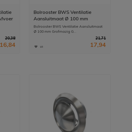
ilatie
Bolrooster BWS Ventilatie
Afvoer
Aansluitmaat Ø 100 mm
VS
Grofmazig Gaas Met Hoge
Bolrooster BWS Ventilatie Aansluitmaat
Doorlaat RVS
Ø 100 mm Grofmazig G...
20,38
21,71
16,84
17,94