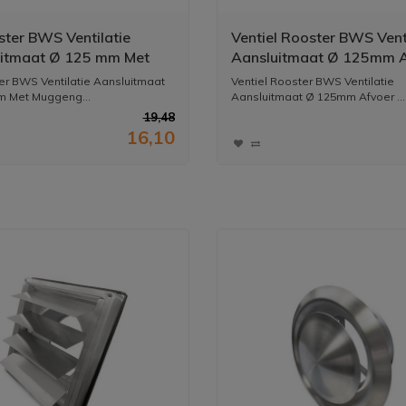
ster BWS Ventilatie
Ventiel Rooster BWS Vent
itmaat Ø 125 mm Met
Aansluitmaat Ø 125mm 
ngaas RVS
En Toevoer Geborsteld R
er BWS Ventilatie Aansluitmaat
Ventiel Rooster BWS Ventilatie
m Met Muggeng...
Aansluitmaat Ø 125mm Afvoer ...
19,48
16,10