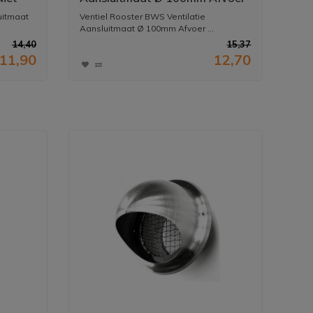
En Toevoer Geborsteld RVS
uitmaat
Ventiel Rooster BWS Ventilatie
Aansluitmaat Ø 100mm Afvoer ...
14,40
15,37
11,90
12,70