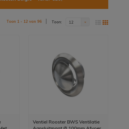
Toon 1 - 12 van 96
Toon:
12
e
Ventiel Rooster BWS Ventilatie
Met
Aansluitmaat Ø 100mm Afvoer