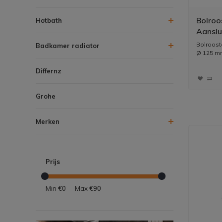
Bolroo
Hotbath
Aanslu
Mugge
Bolroost
Badkamer radiator
Ø 125 m
Differnz
Grohe
Merken
Prijs
Min
€0
Max
€90