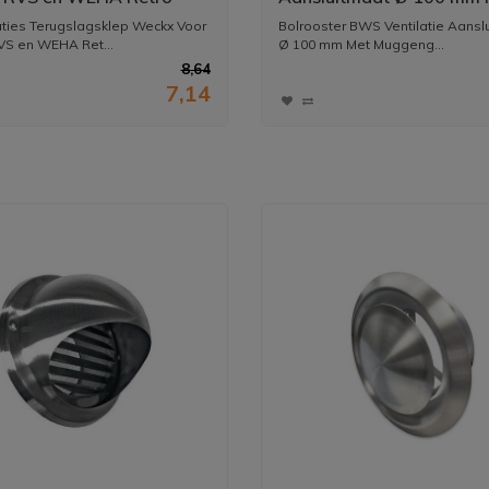
atieroosters 10 cm Staal
Muggengaas RVS
aties Terugslagsklep Weckx Voor
Bolrooster BWS Ventilatie Aansl
S en WEHA Ret...
Ø 100 mm Met Muggeng...
8,64
7,14