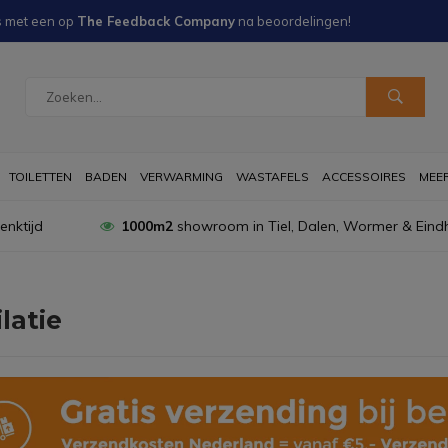
s met een
op
The Feedback Company
na
beoordelingen!
TOILETTEN
BADEN
VERWARMING
WASTAFELS
ACCESSOIRES
MEER 
nktijd
1000m2
showroom in Tiel, Dalen, Wormer & Eind
latie