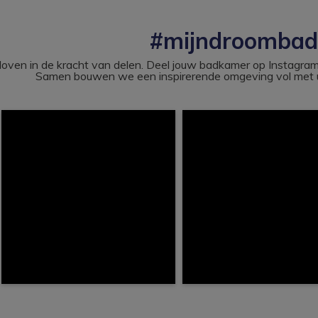
#mijndroomba
loven in de kracht van delen. Deel jouw badkamer op Instag
Samen bouwen we een inspirerende omgeving vol met u