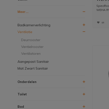
Ventil
Specific
WEHA RV
Meer....
Badkamerverlichting
Ventilatie
Deurrooster
Ventielrooster
Ventilatoren
Aangepast Sanitair
Mat Zwart Sanitair
Onderdelen
Toilet
Bad