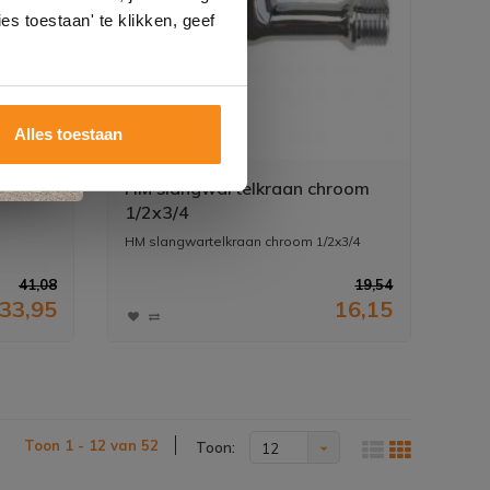
es toestaan' te klikken, geef
Alles toestaan
 Grijs
HM slangwartelkraan chroom
1/2x3/4
HM slangwartelkraan chroom 1/2x3/4
41,08
19,54
33,95
16,15
Toon 1 - 12 van 52
Toon:
12