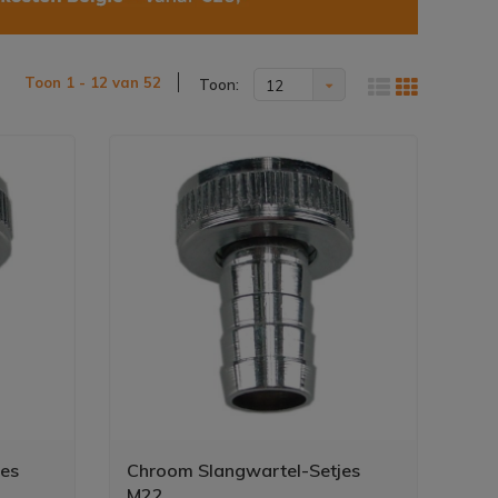
Toon 1 - 12 van 52
Toon:
12
jes
Chroom Slangwartel-Setjes
M22