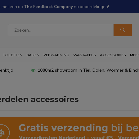
s met een
op
The Feedback Company
na
beoordelingen!
TOILETTEN
BADEN
VERWARMING
WASTAFELS
ACCESSOIRES
MEER 
nktijd
1000m2
showroom in Tiel, Dalen, Wormer & Eind
rdelen accessoires