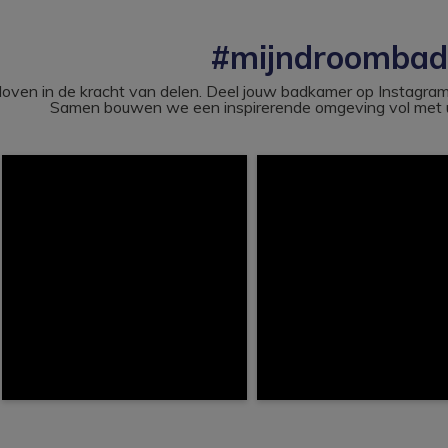
#mijndroomba
loven in de kracht van delen. Deel jouw badkamer op Instag
Samen bouwen we een inspirerende omgeving vol met u