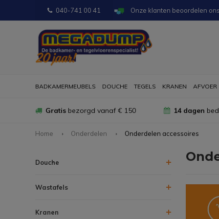
040-741 00 41
Onze klanten beoordelen on
BADKAMERMEUBELS
DOUCHE
TEGELS
KRANEN
AFVOER
Gratis
bezorgd vanaf € 150
14 dagen
bede
Home
Onderdelen
Onderdelen accessoires
Onde
Douche
Wastafels
Kranen