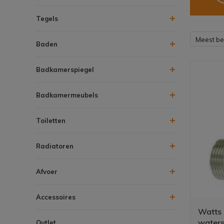
Tegels
Meest b
Baden
Badkamerspiegel
Badkamermeubels
Toiletten
Radiatoren
Afvoer
Accessoires
Watts 
water
Outlet