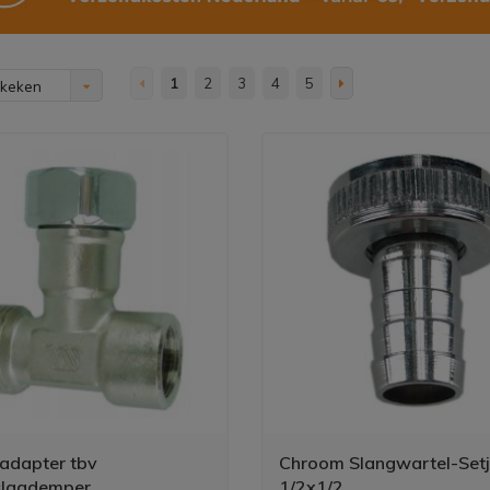
1
2
3
4
5
ekeken
adapter tbv
Chroom Slangwartel-Set
slagdemper
1/2x1/2