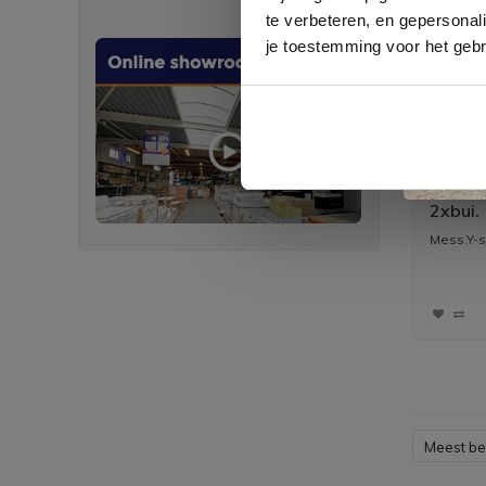
te verbeteren, en gepersonali
je toestemming voor het gebr
Mess.Y-
2xbui.
Mess.Y-st
Meest b