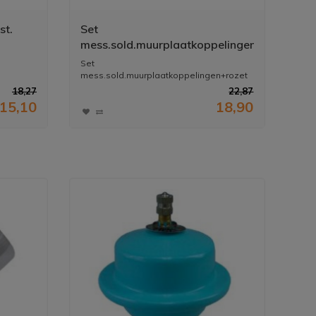
st.
Set
mess.sold.muurplaatkoppelingen+rozet
3/4"x15
Set
mess.sold.muurplaatkoppelingen+rozet
3/4x15
18,27
22,87
15,10
18,90