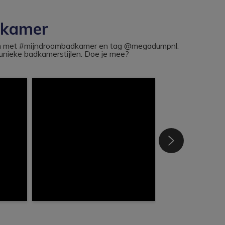
dkamer
ram met #mijndroombadkamer en tag @megadumpnl.
nieke badkamerstijlen. Doe je mee?