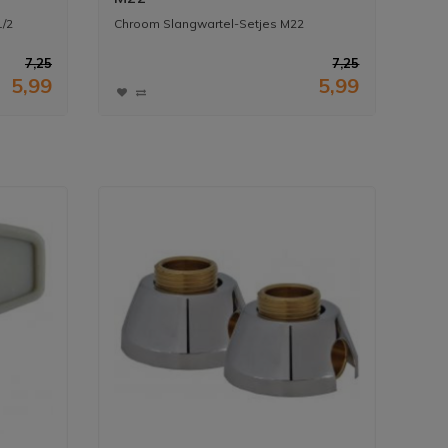
1/2
Chroom Slangwartel-Setjes M22
7,25
7,25
5,99
5,99