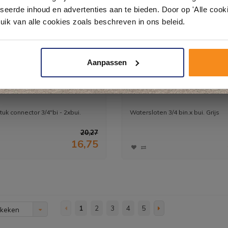
& sanitair direct uit voorraad. Gratis parkeren op eigen terrein.
seerde inhoud en advertenties aan te bieden. Door op 'Alle cooki
uik van alle cookies zoals beschreven in ons beleid.
Plan je bezoek!
Aanpassen
Kom langs en ervaar zelf het verschil!
stuk connector 3/4''bi -
Watersloten 3/4 bin.x bui.
uk connector 3/4"bi - 2xbui.
Watersloten 3/4 bin.x bui. Grijs
20,27
16,75
1
2
3
4
5
ekeken