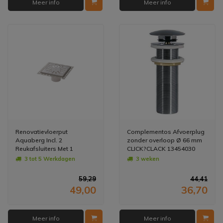
Meer info
Meer info
Renovatievloerput
Complementos Afvoerplug
Aquaberg Incl. 2
zonder overloop Ø 66 mm
Reukafsluiters Met 1
CLICK?CLACK 13454030
Aansluiting 14.6x14.6x7.1
3 tot 5 Werkdagen
3 weken
cm RVS
59,29
44,41
49,00
36,70
Meer info
Meer info