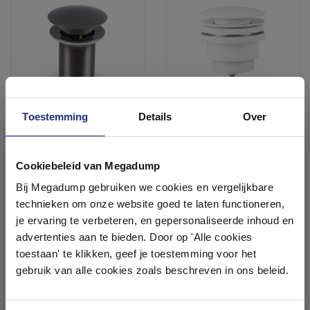
Toestemming
Details
Over
Wastafel Afvoerplug
Wastafel Afvoerplug
Ontdek 21 complete
Differnz Pop Up Design 9.8
Differnz Pop Up 7 cm Mat
badkamers in onze 1000 m²
Cookiebeleid van Megadump
cm Gunmetal
Wit
showroom
Binnen 3 (werk)dagen
Binnen 3 (werk)dagen
Bij Megadump gebruiken we cookies en vergelijkbare
geleverd
geleverd
technieken om onze website goed te laten functioneren,
33,82
33,82
Laat je inspireren door 21 volledig ingerichte
je ervaring te verbeteren, en gepersonaliseerde inhoud en
27,95
27,95
badkameropstellingen – van compact tot luxe. Onze
advertenties aan te bieden. Door op 'Alle cookies
ervaren adviseurs helpen je persoonlijk, en je vindt
toestaan' te klikken, geef je toestemming voor het
tegels & sanitair direct uit voorraad. Gratis parkeren
Meer info
Meer info
op eigen terrein.
gebruik van alle cookies zoals beschreven in ons beleid.
Plan je bezoek!