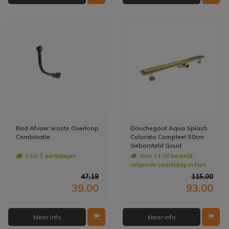
Bad Afvoer waste Overloop
Douchegoot Aqua Splash
Combinatie
Colorato Compleet 50cm
Geborsteld Goud
1 tot 3 werkdagen
Voor 14:00 besteld,
volgende (werk)dag in huis
47,19
115,00
39,00
93,00
Meer info
Meer info