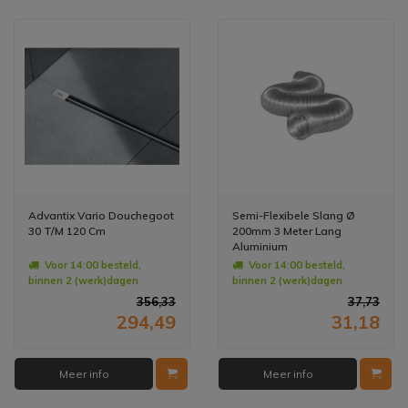
Advantix Vario Douchegoot
Semi-Flexibele Slang Ø
30 T/M 120 Cm
200mm 3 Meter Lang
Aluminium
Voor 14:00 besteld,
Voor 14:00 besteld,
binnen 2 (werk)dagen
binnen 2 (werk)dagen
geleverd
geleverd
356,33
37,73
294,49
31,18
Meer info
Meer info