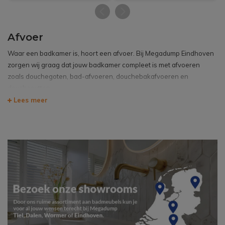
Afvoer
Waar een badkamer is, hoort een afvoer. Bij Megadump Eindhoven
zorgen wij graag dat jouw badkamer compleet is met afvoeren
zoals
douchegoten
,
bad-afvoeren
,
douchebakafvoeren
en
doucheputten
.
Lees meer
Met een douchegoot wordt het water goed afgevoerd en geef je
jouw douche een strakke uitstraling. Heb je alleen een afvoerplug
nodig om jouw bad of fontein vol te laten lopen met water? Kijk dan
eens bij onze afvoerpluggen. Is jouw simpele afvoerputje in de
douchebak gewoon toe aan een nieuwe afvoer? Speciaal voor jou
hebben wij douchebakafvoeren.
Materiaal van je afvoer
Bij materialen kun je denken aan onder andere acryl, chroom, glas,
keramiek en messing. Afmetingen hebben wij tussen de 20 en 200
centimeter. Een passende afvoer voor elke badkamer dus.