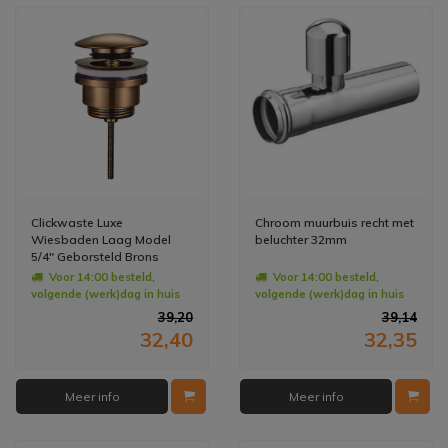
Clickwaste Luxe
Chroom muurbuis recht met
Wiesbaden Laag Model
beluchter 32mm
5/4" Geborsteld Brons
Koper
Voor 14:00 besteld,
Voor 14:00 besteld,
volgende (werk)dag in huis
volgende (werk)dag in huis
39,20
39,14
32,40
32,35
Meer info
Meer info