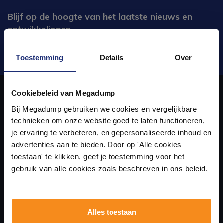
Blijf op de hoogte van het laatste nieuws en
ontwikkelingen
Verstuur
Toestemming
Details
Over
Ontdek 21 complete
badkamers in onze 1000 m²
Cookiebeleid van Megadump
showroom
Bij Megadump gebruiken we cookies en vergelijkbare
Over ons
technieken om onze website goed te laten functioneren,
Laat je inspireren door 21 volledig ingerichte
je ervaring te verbeteren, en gepersonaliseerde inhoud en
badkameropstellingen – van compact tot luxe. Onze
uw sanitair en tegelwinkel in Eindhoven waar u niet alleen in onze
advertenties aan te bieden. Door op 'Alle cookies
ervaren adviseurs helpen je persoonlijk, en je vindt
showroom terecht kunt voor badkamertegels en sanitair, maar ook
toestaan' te klikken, geef je toestemming voor het
tegels & sanitair direct uit voorraad. Gratis parkeren
op eigen terrein.
gebruik van alle cookies zoals beschreven in ons beleid.
via de online winkel kan bestellen!
Plan je bezoek!
Alles toestaan