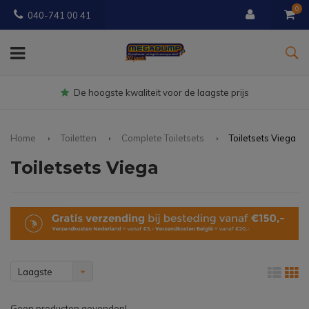
0
040-741 00 41
Gratis
bezorgd vanaf € 150
Home
Toiletten
Complete Toiletsets
Toiletsets Viega
Toiletsets Viega
Laagste
prijs
Geen producten gevonden!...