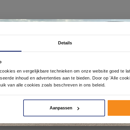
Ontdek 21 complete badkamers in onz
Details
1000 m² showroom
p
Laat je inspireren door 21 volledig ingerichte badkameropstellingen – va
pact tot luxe. Onze ervaren adviseurs helpen je persoonlijk, en je vindt te
okies en vergelijkbare technieken om onze website goed te late
& sanitair direct uit voorraad. Gratis parkeren op eigen terrein.
seerde inhoud en advertenties aan te bieden. Door op 'Alle cooki
uik van alle cookies zoals beschreven in ons beleid.
Plan je bezoek!
Aanpassen
Kom langs en ervaar zelf het verschil!