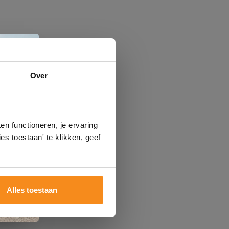
e
Over
n
gels
n functioneren, je ervaring
es toestaan' te klikken, geef
Alles toestaan