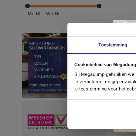
Min
€0
Max
€5
Toestemming
Cookiebeleid van Megadum
com
Bij Megadump gebruiken we co
te verbeteren, en gepersonali
je toestemming voor het gebr