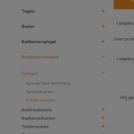
Tegels
Laagste p
Baden
Geen produ
Badkamerspiegel
Badkamermeubels
Laagste p
Spiegels
Spiegel Met Verlichting
Spiegelkasten
Wij ge
Scheerspiegels
Badmeubelsets
Badkamerkasten
Toiletmeubels