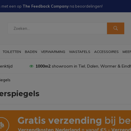
s met een
op
The Feedback Company
na
beoordelingen!
TOILETTEN
BADEN
VERWARMING
WASTAFELS
ACCESSOIRES
MEER 
nktijd
1000m2
showroom in Tiel, Dalen, Wormer & Eind
iegels
erspiegels