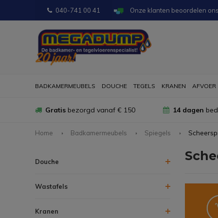
040-741 00 41
Onze klanten beoordelen on
BADKAMERMEUBELS
DOUCHE
TEGELS
KRANEN
AFVOER
Gratis
bezorgd vanaf € 150
14 dagen
bede
Home
Badkamermeubels
Spiegels
Scheersp
Sche
Douche
Wastafels
Kranen