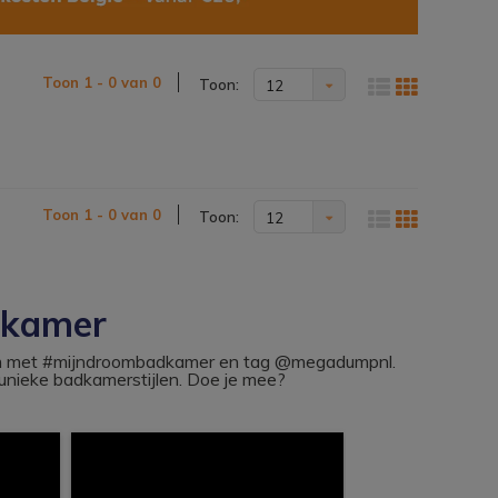
Toon 1 - 0 van 0
Toon:
12
Toon 1 - 0 van 0
Toon:
12
dkamer
ram met #mijndroombadkamer en tag @megadumpnl.
nieke badkamerstijlen. Doe je mee?