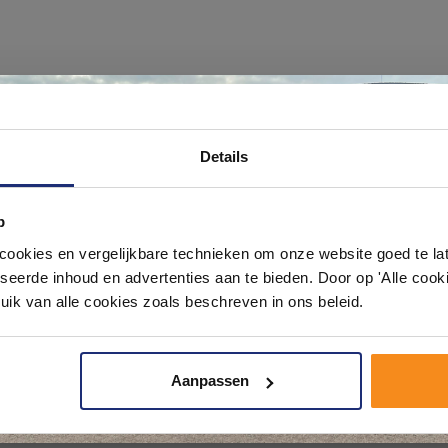
Ontdek 21 complete badkamers in onz
Details
1000 m² showroom
p
Laat je inspireren door 21 volledig ingerichte badkameropstellingen – va
pact tot luxe. Onze ervaren adviseurs helpen je persoonlijk, en je vindt te
okies en vergelijkbare technieken om onze website goed te late
& sanitair direct uit voorraad. Gratis parkeren op eigen terrein.
seerde inhoud en advertenties aan te bieden. Door op 'Alle cooki
uik van alle cookies zoals beschreven in ons beleid.
Plan je bezoek!
Aanpassen
Kom langs en ervaar zelf het verschil!