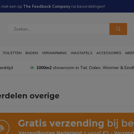
s met een
op
The Feedback Company
na
beoordelingen!
TOILETTEN
BADEN
VERWARMING
WASTAFELS
ACCESSOIRES
MEER 
nktijd
1000m2
showroom in Tiel, Dalen, Wormer & Eind
rdelen overige