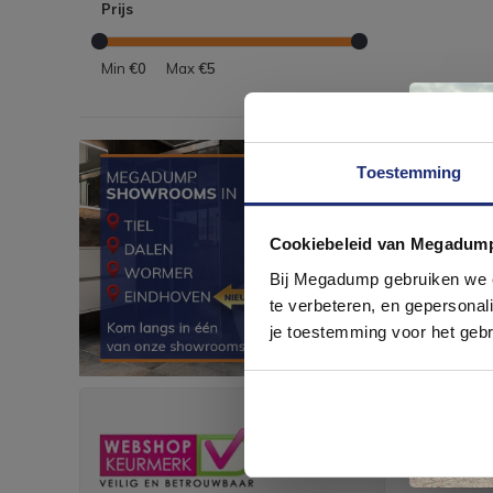
Prijs
Min
€0
Max
€5
Toestemming
Cookiebeleid van Megadum
com
Bij Megadump gebruiken we co
te verbeteren, en gepersonali
je toestemming voor het gebr