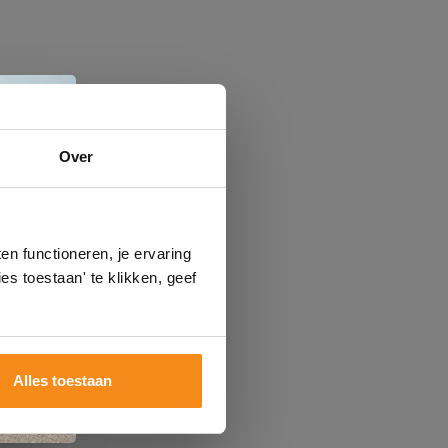
e
Over
n
gels
n functioneren, je ervaring
es toestaan' te klikken, geef
Alles toestaan