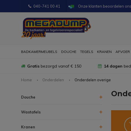
040-741 00 41
Onze klanten beoordelen on
BADKAMERMEUBELS
DOUCHE
TEGELS
KRANEN
AFVOER
Gratis
bezorgd vanaf € 150
14 dagen
bede
Home
Onderdelen
Onderdelen overige
Onde
Douche
Wastafels
Kranen