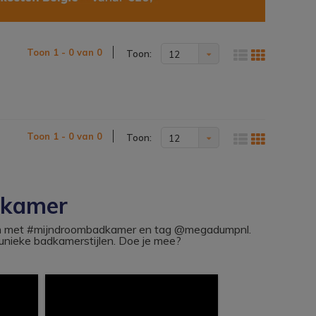
Toon 1 - 0 van 0
Toon:
12
Toon 1 - 0 van 0
Toon:
12
dkamer
ram met #mijndroombadkamer en tag @megadumpnl.
nieke badkamerstijlen. Doe je mee?