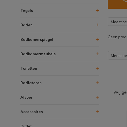
Tegels
Meest b
Baden
Geen produ
Badkamerspiegel
Badkamermeubels
Meest b
Toiletten
Radiatoren
Wij ge
Afvoer
Accessoires
Outlet