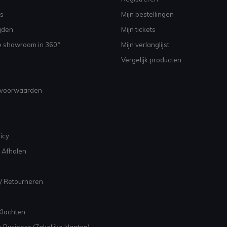
s
Mijn bestellingen
jden
Mijn tickets
e showroom in 360°
Mijn verlanglijst
Vergelijk producten
voorwaarden
icy
 Afhalen
/ Retourneren
Klachten
 Business (Zakelijke klanten)