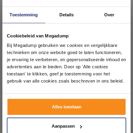
Toestemming
Details
Over
Ontdek 21 complete
badkamers in onze 1000 m²
Cookiebeleid van Megadump
Waskom Ideavit Idea.Sol
Opbouw Wastafel Salenzi
showroom
Bij Megadump gebruiken we cookies en vergelijkbare
41.5x28x10 cm Rechthoek
Hide Circle 40x12 cm Mat
Beton Grijs
Legergroen
technieken om onze website goed te laten functioneren,
3 tot 5 Werkdagen
Binnen 7 weken geleverd
Laat je inspireren door 21 volledig ingerichte
je ervaring te verbeteren, en gepersonaliseerde inhoud en
badkameropstellingen – van compact tot luxe. Onze
advertenties aan te bieden. Door op 'Alle cookies
137,94
591,69
ervaren adviseurs helpen je persoonlijk, en je vindt
toestaan' te klikken, geef je toestemming voor het
114,00
299,00
tegels & sanitair direct uit voorraad. Gratis parkeren
op eigen terrein.
gebruik van alle cookies zoals beschreven in ons beleid.
Meer info
Meer info
Plan je bezoek!
Alles toestaan
1
2
3
4
5
83
Kom langs en ervaar zelf het verschil!
Aanpassen