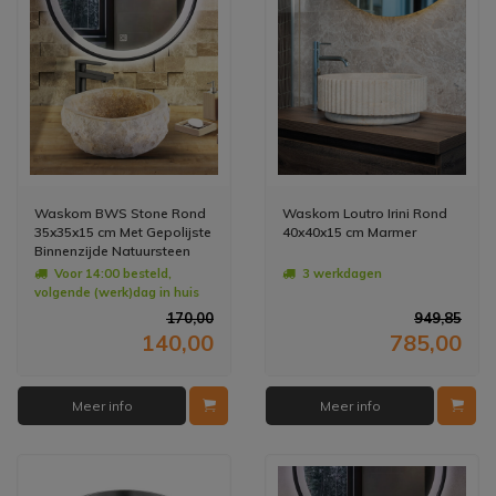
Waskom BWS Stone Rond
Waskom Loutro Irini Rond
35x35x15 cm Met Gepolijste
40x40x15 cm Marmer
Binnenzijde Natuursteen
Creme
Voor 14:00 besteld,
3 werkdagen
volgende (werk)dag in huis
170,00
949,85
140,00
785,00
Meer info
Meer info