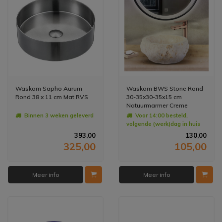
Waskom Sapho Aurum
Waskom BWS Stone Rond
Rond 38 x 11 cm Mat RVS
30-35x30-35x15 cm
Natuurmarmer Creme
Binnen 3 weken geleverd
Voor 14:00 besteld,
volgende (werk)dag in huis
393,00
130,00
325,00
105,00
Meer info
Meer info