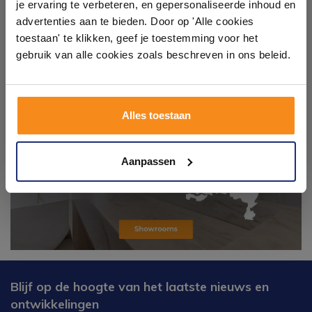
Laat je inspireren door 21 volledig ingerichte
je ervaring te verbeteren, en gepersonaliseerde inhoud en
badkameropstellingen – van compact tot luxe. Onze
advertenties aan te bieden. Door op 'Alle cookies
ervaren adviseurs helpen je persoonlijk, en je vindt
toestaan' te klikken, geef je toestemming voor het
tegels & sanitair direct uit voorraad. Gratis parkeren
op eigen terrein.
gebruik van alle cookies zoals beschreven in ons beleid.
Plan je bezoek!
Alles toestaan
Kom langs en ervaar zelf het verschil!
Aanpassen
Blijf op de hoogte van het laatste nieuws en
ontwikkelingen