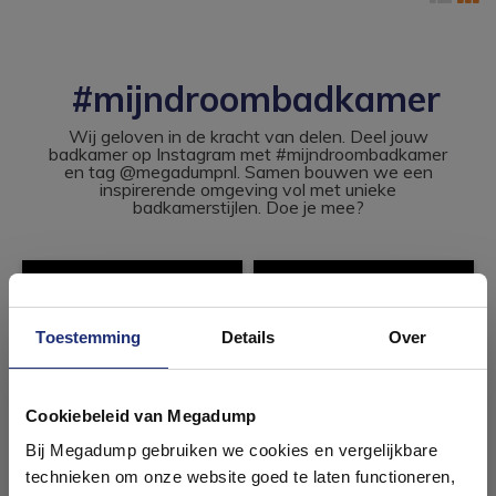
#mijndroombadkamer
Wij geloven in de kracht van delen. Deel jouw
badkamer op Instagram met #mijndroombadkamer
en tag @megadumpnl. Samen bouwen we een
inspirerende omgeving vol met unieke
badkamerstijlen. Doe je mee?
Toestemming
Details
Over
Ontdek 21 complete
badkamers in onze 1000 m²
Cookiebeleid van Megadump
showroom
Bij Megadump gebruiken we cookies en vergelijkbare
technieken om onze website goed te laten functioneren,