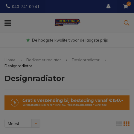
0
040-741 00 41
Gratis
bezorgd vanaf € 150
Home
Badkamer radiator
Designradiator
Designradiator
Designradiator
Meest
bekeken