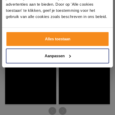
badkameropstellingen – van compact tot luxe. Onze
advertenties aan te bieden. Door op 'Alle cookies
ervaren adviseurs helpen je persoonlijk, en je vindt
toestaan' te klikken, geef je toestemming voor het
tegels & sanitair direct uit voorraad. Gratis parkeren
#mijndroombadkamer
op eigen terrein.
gebruik van alle cookies zoals beschreven in ons beleid.
Wij geloven in de kracht van delen. Deel jouw
badkamer op Instagram met #mijndroombadkamer
Plan je bezoek!
en tag @megadumpnl. Samen bouwen we een
inspirerende omgeving vol met unieke
Alles toestaan
badkamerstijlen. Doe je mee?
Kom langs en ervaar zelf het verschil!
Aanpassen