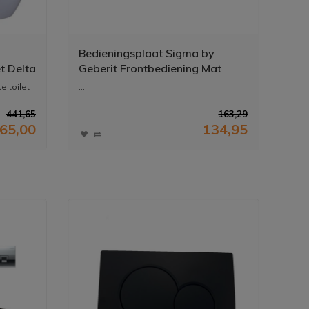
Bedieningsplaat Sigma by
t Delta
Geberit Frontbediening Mat
Koper
e toilet
...
441,65
163,29
65,00
134,95