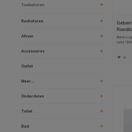
Toebehoren
Radiatoren
Geberi
Randl
Afvoer
Bent u o
sets? Bek
Accessoires
Outlet
Meer....
Onderdelen
Toilet
Bad