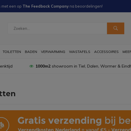
s met een
op
The Feedback Company
na
beoordelingen!
TOILETTEN
BADEN
VERWARMING
WASTAFELS
ACCESSOIRES
MEER 
nktijd
1000m2
showroom in Tiel, Dalen, Wormer & Eind
tten