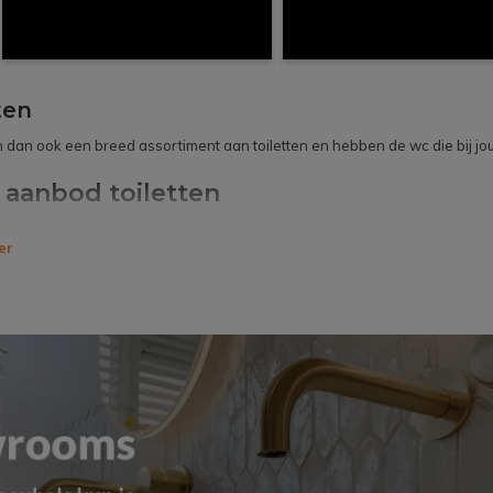
ten
 dan ook een breed assortiment aan toiletten en hebben de wc die bij jou
 aanbod toiletten
mp Eindhoven maken we het je graag makkelijk. Speciaal voor jou hebbe
er
Het meeste werk is dus al gedaan. Het enige wat jij hoeft te doen, is jouw 
 losse WC nodig? Wij hebben ook
wandtoiletten
,
staande toiletten
en
urin
voor meer hygiëne na je toiletbezoek, kun je eens kijken naar onze douch
t zo goed welke toiletten het beste in jouw huis passen? Dat begrijpen wij
 Nuenen? Bij onze Megadump showroom in Eindhoven helpen we je graag ver
 bestellen?
ze gevallen op een bidet of ander toilet? Bestel dan snel en eenvoudig v
 nieuwe toilet snel in huis. Besteed je meer dan 150 euro bij Megadump E