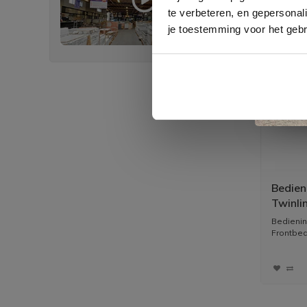
te verbeteren, en gepersonali
je toestemming voor het gebr
Bedien
Twinli
Bedienin
Frontbedi