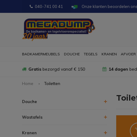
040-741 00 41
Onze klanten beoordelen on
BADKAMERMEUBELS
DOUCHE
TEGELS
KRANEN
AFVOER
Gratis
bezorgd vanaf € 150
14 dagen
bede
Home
Toiletten
Toile
Douche
Wastafels
Kranen