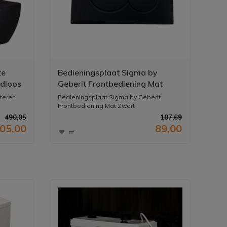
te
Bedieningsplaat Sigma by
ndloos
Geberit Frontbediening Mat
Zwart
teren
Bedieningsplaat Sigma by Geberit
Frontbediening Mat Zwart
490,05
107,69
05,00
89,00