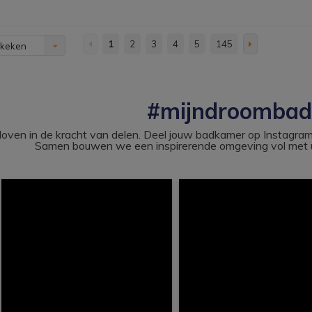
1
2
3
4
5
145
ekeken
#mijndroomba
loven in de kracht van delen. Deel jouw badkamer op Instag
Samen bouwen we een inspirerende omgeving vol met u