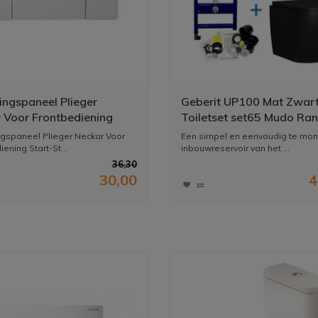
ingspaneel Plieger
Geberit UP100 Mat Zwar
 Voor Frontbediening
Toiletset set65 Mudo Ra
Stop Wit
gspaneel Plieger Neckar Voor
Een simpel en eenvoudig te mon
ening Start-St...
inbouwreservoir van het ...
36,30
30,00
4