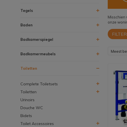
Tegels
Misschien w
onze wonin
Baden
FILTER
Badkamerspiegel
Meest b
Badkamermeubels
Toiletten
Complete Toiletsets
Toiletten
Urinoirs
Douche WC
Bidets
Toilet Accessoires