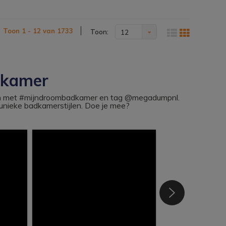
Toon 1 - 12 van 1733
Toon:
12
dkamer
ram met #mijndroombadkamer en tag @megadumpnl.
nieke badkamerstijlen. Doe je mee?