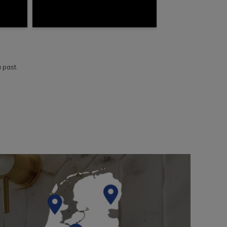
 past.
n wij voordelige
toiletsets
van merken met zeer hoge
toilet bestellen en monteren. Lekker makkelijk dus. Heb je
oirs
in ons assortiment. Mocht je nu op zoek zijn naar toiletten
e-Wc’s of bidets.
 helemaal. Woon je in de buurt van Oerle, Veldhoven, Hulst,
der bij het maken van de juiste toilet keuze.
ia onze website. In een paar stappen ben je helemaal klaar en
indhoven, dan leveren wij jouw producten helemaal gratis.