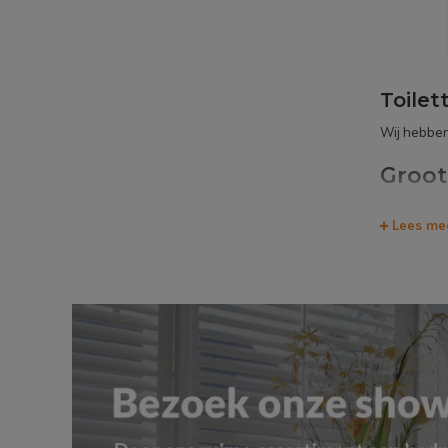
Toilet
Wij hebben
Groot
Bij Megadu
Lees me
kwaliteit. 
alleen een
die zorgen 
Weet je nie
Geldrop of
Toilet
Is jouw keu
heb je jouw