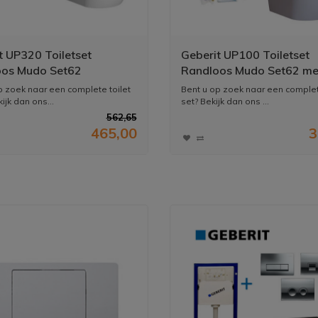
t UP320 Toiletset
Geberit UP100 Toiletset
oos Mudo Set62
Randloos Mudo Set62 me
Drukplaat
p zoek naar een complete toilet
Bent u op zoek naar een complet
ijk dan ons...
set? Bekijk dan ons ...
562,65
465,00
3