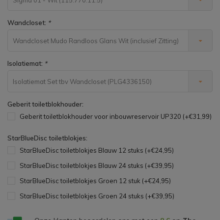
Wandcloset:
*
Wandcloset Mudo Randloos Glans Wit (inclusief Zitting)
(33768-92368)
Isolatiemat:
*
Isolatiemat Set tbv Wandcloset (PLG4336150)
Geberit toiletblokhouder:
Geberit toiletblokhouder voor inbouwreservoir UP320 (+€31,99)
StarBlueDisc toiletblokjes:
StarBlueDisc toiletblokjes Blauw 12 stuks (+€24,95)
StarBlueDisc toiletblokjes Blauw 24 stuks (+€39,95)
StarBlueDisc toiletblokjes Groen 12 stuk (+€24,95)
StarBlueDisc toiletblokjes Groen 24 stuks (+€39,95)