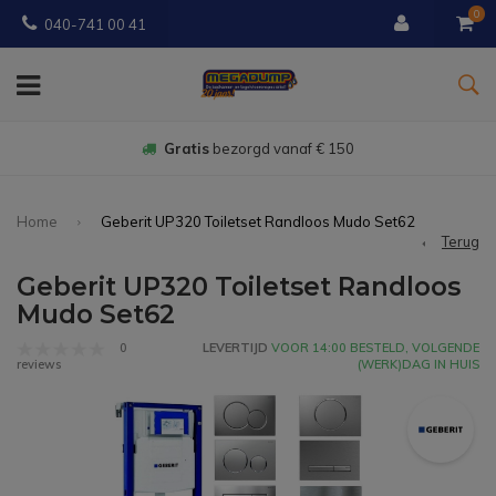
0
040-741 00 41
Gratis
bezorgd vanaf € 150
Home
Geberit UP320 Toiletset Randloos Mudo Set62
Terug
Geberit UP320 Toiletset Randloos
Mudo Set62
0
LEVERTIJD
VOOR 14:00 BESTELD, VOLGENDE
(WERK)DAG IN HUIS
reviews