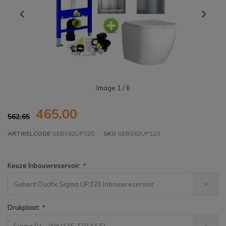
Image
1
/ 6
465,00
562,65
ARTIKELCODE
GEBS62UP320
SKU
GEBS62UP320
Keuze Inbouwreservoir:
*
Geberit Duofix Sigma UP320 Inbouwreservoir
(111308005)
Drukplaat:
*
Sigma 01 - Wit (115.770.11.5)