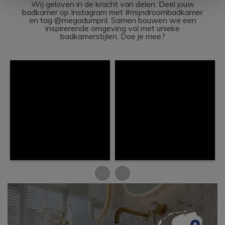
Wij geloven in de kracht van delen. Deel jouw
badkamer op Instagram met #mijndroombadkamer
en tag @megadumpnl. Samen bouwen we een
inspirerende omgeving vol met unieke
badkamerstijlen. Doe je mee?