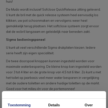
huis!
De Mudo wordt inclusief Sofclose QuickRelease zitting geleverd.
U kunt de bril met de quick release systeem heel eenvoudig los
klikken, uw pot schoonmaken en vervolgens weer heel
gemakkelijk terug plaatsen. Het softclose systeem zorgt ervoor
dat de wcbril langzaam en geleidelijk naar beneden zakt.
Sigma bedieningspaneel
U kunt uit veel verschillende Sigma drukplaten kiezen. Iedere
serie heeft zijn eigen specialiteit.
De twee doorspoel knoppen kunnen ingesteld worden voor
maximale waterbesparing. De kleine knop kan ingesteld worden
voor 3 tot 4 liter en de grote knop van 4,5 tot 6 liter. Zo kunt u met
het toilet op jaarbasis veel meer water besparen in vergelijking
met de oudere toiletten en andere huidige toiletten op de markt.
Goed voor het milieu én voor de portemonnee!
Inhoud van de set Geberit UP320 Toiletset
set62
Toestemming
Details
Over