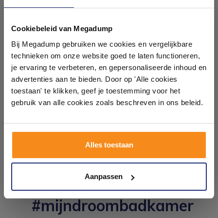
Geberit Duofix WC-element met inbouwreservoir Sigma
Ontdek 21 complete
UP320 (10 jaar garantie!)
badkamers in onze 1000 m²
Cookiebeleid van Megadump
Sigma series bedieningsplaten van Geberit
showroom
Randloos wandcloset Mudo met toiletzitting
Bij Megadump gebruiken we cookies en vergelijkbare
Isolatiemat t.b.v. wandcloset inclusief steunbussen
technieken om onze website goed te laten functioneren,
Montageset voor het compleet afmonteren van de Toiletset
Laat je inspireren door 21 volledig ingerichte
je ervaring te verbeteren, en gepersonaliseerde inhoud en
incl. Geberit aansluitset hangend toilet
badkameropstellingen – van compact tot luxe. Onze
advertenties aan te bieden. Door op 'Alle cookies
ervaren adviseurs helpen je persoonlijk, en je vindt
toestaan' te klikken, geef je toestemming voor het
tegels & sanitair direct uit voorraad. Gratis parkeren
op eigen terrein.
gebruik van alle cookies zoals beschreven in ons beleid.
Plan je bezoek!
Alles toestaan
Kom langs en ervaar zelf het verschil!
Aanpassen
#mijndroombadkamer