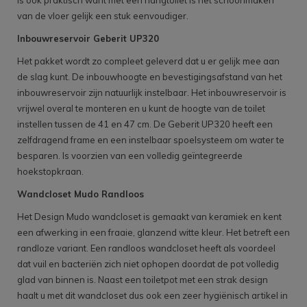
van de vloer gelijk een stuk eenvoudiger.
Inbouwreservoir Geberit UP320
Het pakket wordt zo compleet geleverd dat u er gelijk mee aan
de slag kunt. De inbouwhoogte en bevestigingsafstand van het
inbouwreservoir zijn natuurlijk instelbaar. Het inbouwreservoir is
vrijwel overal te monteren en u kunt de hoogte van de toilet
instellen tussen de 41 en 47 cm. De Geberit UP320 heeft een
zelfdragend frame en een instelbaar spoelsysteem om water te
besparen. Is voorzien van een volledig geïntegreerde
hoekstopkraan.
Wandcloset Mudo Randloos
Het Design Mudo wandcloset is gemaakt van keramiek en kent
een afwerking in een fraaie, glanzend witte kleur. Het betreft een
randloze variant. Een randloos wandcloset heeft als voordeel
dat vuil en bacteriën zich niet ophopen doordat de pot volledig
glad van binnen is. Naast een toiletpot met een strak design
haalt u met dit wandcloset dus ook een zeer hygiënisch artikel in