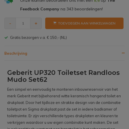
Onze klanten beoordelen ons met een
8,6
op
The
Feedback Company
na
343
beoordelingen!
-
+
TOEVOEGEN AAN WINKELWAGEN
Gratis bezorgen v.a. € 150,- (NL)
Beschrijving
Geberit UP320 Toiletset Randloos
Mudo Set62
Een simpel en eenvoudig te monteren inbouwreservoir van het
merk Geberit met bijbehorend witte keramisch hangend toilet en
drukplaat. Door het tijdloze en strakke design van de combinatie
toiletpot en Sigma drukplaat past de set in iedere badkamer of
toiletruimte. Er zijn verschillende types drukplaten en kleuren te
verkrijgen waardoor u uw eigen combinatie kunt maken. De set
is ook praktisch want met een hangtoilet is het schoonmaken