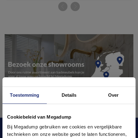
Toestemming
Details
Over
Ontdek 21 complete
badkamers in onze 1000 m²
Cookiebeleid van Megadump
showroom
Bij Megadump gebruiken we cookies en vergelijkbare
Blijf op de hoogte van het laatste nieuws en
technieken om onze website goed te laten functioneren,
ontwikkelingen