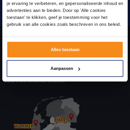
Laat je inspireren door 21 volledig ingerichte
je ervaring te verbeteren, en gepersonaliseerde inhoud en
badkameropstellingen – van compact tot luxe. Onze
advertenties aan te bieden. Door op 'Alle cookies
ervaren adviseurs helpen je persoonlijk, en je vindt
Verstuur
toestaan' te klikken, geef je toestemming voor het
tegels & sanitair direct uit voorraad. Gratis parkeren
op eigen terrein.
gebruik van alle cookies zoals beschreven in ons beleid.
Plan je bezoek!
Over ons
Alles toestaan
Kom langs en ervaar zelf het verschil!
uw sanitair en tegelwinkel in Eindhoven waar u niet alleen in onze
Aanpassen
showroom terecht kunt voor badkamertegels en sanitair, maar ook
via de online winkel kan bestellen!