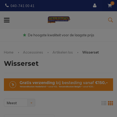
0
040-741 00 41
Gratis
bezorgd vanaf € 150
Home
Accessoires
Artikelen los
Wisserset
Wisserset
Meest
bekeken