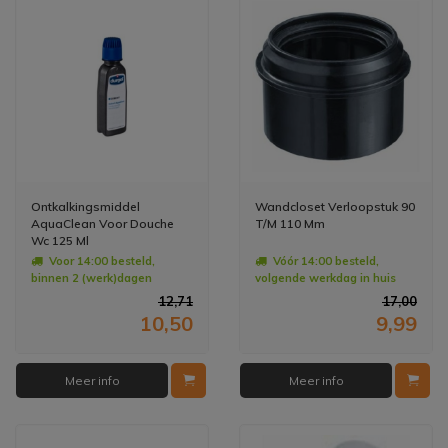
Ontkalkingsmiddel
Wandcloset Verloopstuk 90
AquaClean Voor Douche
T/M 110 Mm
Wc 125 Ml
Voor 14:00 besteld,
Vóór 14:00 besteld,
binnen 2 (werk)dagen
volgende werkdag in huis
geleverd
12,71
17,00
10,50
9,99
Meer info
Meer info