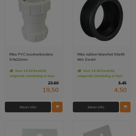
Riko PVC loodverbinders
Riko rubber Manchet 50x40
5/4x32mm
Mm Zwart
Voor 14:00 besteld,
Voor 14:00 besteld,
volgende (werk)dag in huis
volgende (werk)dag in huis
23,60
5,45
19,50
4,50
Meer info
Meer info