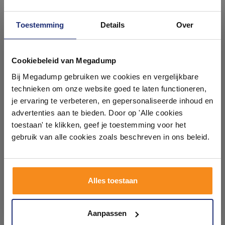
Toestemming
Details
Over
Ontdek 21 complete
badkamers in onze 1000 m²
Cookiebeleid van Megadump
Wiesbaden Set buffers
Wiesbaden Set buffers
showroom
Bij Megadump gebruiken we cookies en vergelijkbare
compleet tbv toiletzitting
compleet tbv toiletzitting
type 2
Flatline 2.0
technieken om onze website goed te laten functioneren,
Vóór 14:00 besteld,
Voor 14:00 besteld,
Laat je inspireren door 21 volledig ingerichte
je ervaring te verbeteren, en gepersonaliseerde inhoud en
volgende werkdag in huis
volgende (werk)dag in huis
badkameropstellingen – van compact tot luxe. Onze
advertenties aan te bieden. Door op 'Alle cookies
22,20
22,20
ervaren adviseurs helpen je persoonlijk, en je vindt
toestaan' te klikken, geef je toestemming voor het
18,35
18,35
tegels & sanitair direct uit voorraad. Gratis parkeren
op eigen terrein.
gebruik van alle cookies zoals beschreven in ons beleid.
Meer info
Meer info
Plan je bezoek!
Alles toestaan
1
2
3
4
5
8
Kom langs en ervaar zelf het verschil!
Aanpassen