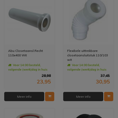
Abu Closetaansl.Recht
Flexibele uittrekbare
110x400 Wit
closetaansluitstuk 110/103
wit
Voor 14:00 besteld,
Voor 14:00 besteld,
volgende (werk)dag in huis
volgende (werk)dag in huis
28,98
37,45
23,95
30,95
Meer info
Meer info