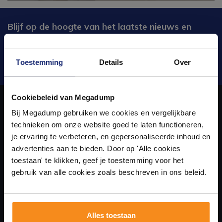
Blijf op de hoogte van het laatste nieuws en
ontwikkelingen
Toestemming
Details
Over
Verstuur
Ontdek 21 complete
badkamers in onze 1000 m²
Cookiebeleid van Megadump
showroom
Bij Megadump gebruiken we cookies en vergelijkbare
Over ons
technieken om onze website goed te laten functioneren,
Laat je inspireren door 21 volledig ingerichte
je ervaring te verbeteren, en gepersonaliseerde inhoud en
badkameropstellingen – van compact tot luxe. Onze
advertenties aan te bieden. Door op 'Alle cookies
uw sanitair en tegelwinkel in Eindhoven waar u niet alleen in onze
ervaren adviseurs helpen je persoonlijk, en je vindt
toestaan' te klikken, geef je toestemming voor het
tegels & sanitair direct uit voorraad. Gratis parkeren
showroom terecht kunt voor badkamertegels en sanitair, maar ook
op eigen terrein.
gebruik van alle cookies zoals beschreven in ons beleid.
via de online winkel kan bestellen!
Plan je bezoek!
Alles toestaan