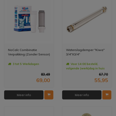
NoCalc Combinatie
Waterslagdemper "Kiwa"
Verpakking (Zonder Sensor)
3/4"X3/4"
3 tot 5 Werkdagen
Voor 14:00 besteld,
volgende (werk)dag in huis
83,49
67,70
69,00
55,95
Meer info
Meer info