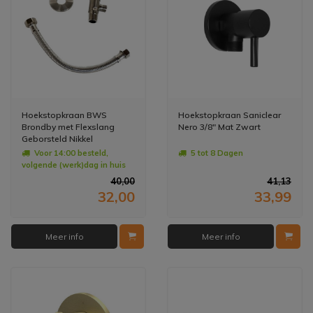
Hoekstopkraan BWS
Hoekstopkraan Saniclear
Brondby met Flexslang
Nero 3/8" Mat Zwart
Geborsteld Nikkel
Voor 14:00 besteld,
5 tot 8 Dagen
volgende (werk)dag in huis
40,00
41,13
32,00
33,99
Meer info
Meer info