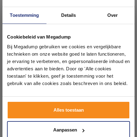
Toestemming
Details
Over
Ontdek 21 complete
badkamers in onze 1000 m²
Cookiebeleid van Megadump
NoCalc Navul Patronen
Keramisch binnenwerk
showroom
Bij Megadump gebruiken we cookies en vergelijkbare
(zonder Sensor)
�25mm + adapt.28mm
hoog
technieken om onze website goed te laten functioneren,
3 tot 5 Werkdagen
Voor 14:00 besteld,
Laat je inspireren door 21 volledig ingerichte
je ervaring te verbeteren, en gepersonaliseerde inhoud en
volgende (werk)dag in huis
badkameropstellingen – van compact tot luxe. Onze
advertenties aan te bieden. Door op 'Alle cookies
83,49
39,14
ervaren adviseurs helpen je persoonlijk, en je vindt
toestaan' te klikken, geef je toestemming voor het
69,00
32,35
tegels & sanitair direct uit voorraad. Gratis parkeren
op eigen terrein.
gebruik van alle cookies zoals beschreven in ons beleid.
Meer info
Meer info
Plan je bezoek!
Alles toestaan
1
2
3
4
5
33
Kom langs en ervaar zelf het verschil!
Aanpassen