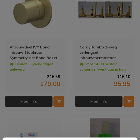
Afbouwdeel IVY Bond
Caral/Rombo 2-weg
Inbouw Stopkraan
verlengset
Symmetry Met Rond Rozet
inbouwthermostaat
Geborsteld Mat Goud PVD
Binnen 5 (werk)dagen
Voor 14:00 besteld,
geleverd
volgende (werk)dag in huis
216,59
116,10
179,00
95,95
Meer info
Meer info