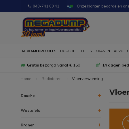
040-741 00 41
Onze klanten beoordelen on
BADKAMERMEUBELS
DOUCHE
TEGELS
KRANEN
AFVOER
Gratis
bezorgd vanaf € 150
14 dagen
bede
Home
Radiatoren
Vloerverwarming
Vloe
Douche
Wastafels
Kranen