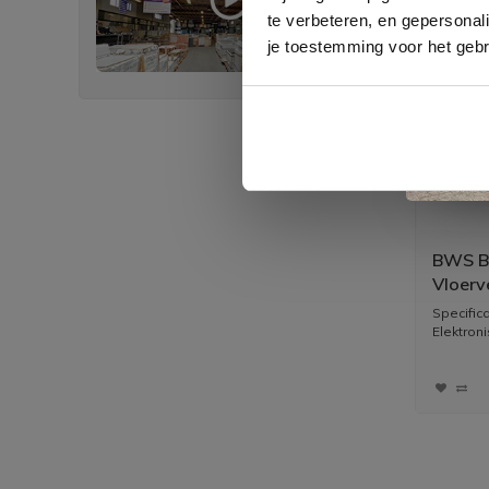
te verbeteren, en gepersonali
je toestemming voor het gebr
BWS By
Vloerv
900 Wa
Specifi
Zwart
Elektron