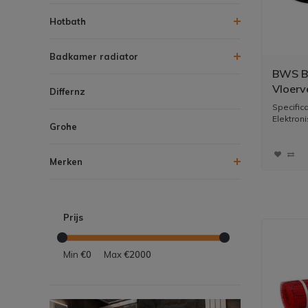
Hotbath
Badkamer radiator
BWS By
Vloerv
Differnz
1350 W
Specifi
Zwart
Elektron
Grohe
Merken
Prijs
Min
€0
Max
€2000