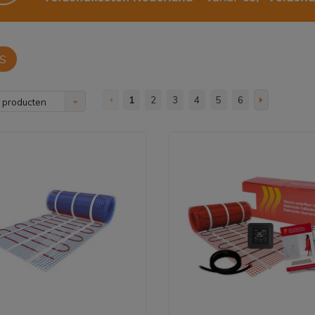
S
1
2
3
4
5
6
 producten