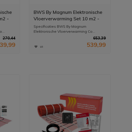
ische
BWS By Magnum Elektronische
m2 -
Vloerverwarming Set 10 m2 -
staat
1500 Watt - Wifi Thermostaat
Specificaties BWS By Magnum
Wit
...
Elektronische Vloerverwarming Co...
270,44
653,39
39,99
539,99