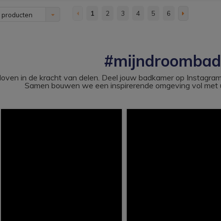
1
2
3
4
5
6
 producten
#mijndroomba
loven in de kracht van delen. Deel jouw badkamer op Instag
Samen bouwen we een inspirerende omgeving vol met u