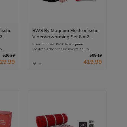
ische
BWS By Magnum Elektronische
2 -
Vloerverwarming Set 8 m2 -
staat
1200 Watt - Wifi Thermostaat
Specificaties BWS By Magnum
Zwart
...
Elektronische Vloerverwarming Co...
520,29
508,19
29,99
419,99