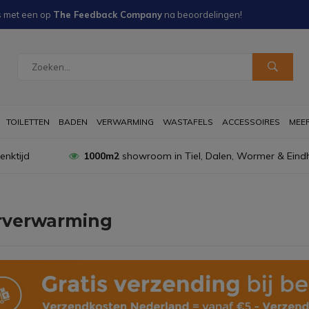
s met een
op
The Feedback Company
na
beoordelingen!
TOILETTEN
BADEN
VERWARMING
WASTAFELS
ACCESSOIRES
MEER 
nktijd
1000m2
showroom in Tiel, Dalen, Wormer & Eind
rverwarming