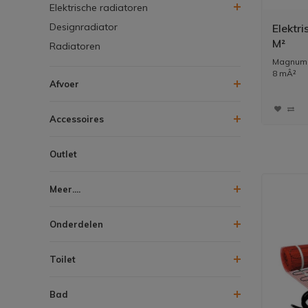
Elektrische radiatoren
Designradiator
Elektr
M²
Radiatoren
Magnum M
8 mÂ²
Afvoer
De Magnu
Accessoires
Outlet
Meer....
Onderdelen
Toilet
Bad