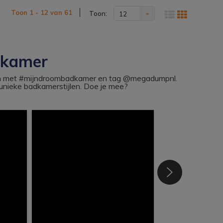
Toon 1 - 12 van 61
Toon:
12
dkamer
ram met #mijndroombadkamer en tag @megadumpnl.
nieke badkamerstijlen. Doe je mee?