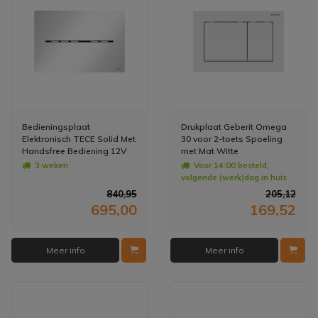
Bedieningsplaat
Drukplaat Geberit Omega
Elektronisch TECE Solid Met
30 voor 2-toets Spoeling
Handsfree Bediening 12V
met Mat Witte
Net - Glans Wit
Designstroken Wit
3 weken
Voor 14:00 besteld,
volgende (werk)dag in huis
840,95
205,12
695,00
169,52
Meer info
Meer info