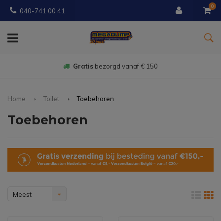
0
040-741 00 41
Gratis
bezorgd vanaf € 150
Home
Toilet
Toebehoren
Toebehoren
Meest
bekeken