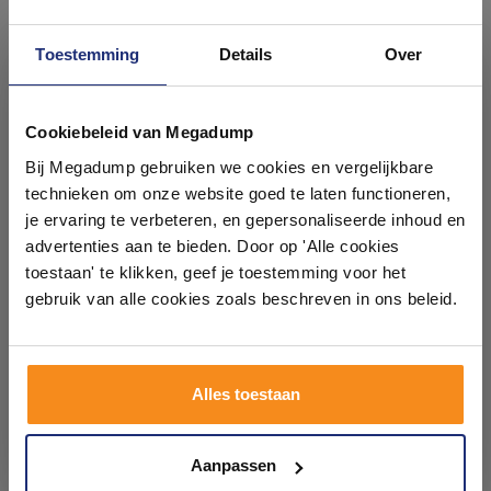
Toestemming
Details
Over
Ontdek 21 complete
badkamers in onze 1000 m²
Cookiebeleid van Megadump
Drukplaat Geberit Omega
Drukplaat Geberit Omega
showroom
Bij Megadump gebruiken we cookies en vergelijkbare
30 voor 2-toets Spoeling
30 voor 2-toets Spoeling
met Glansverchroomde
met Witte Designstroken
technieken om onze website goed te laten functioneren,
Designstroken Mat Zwart
Mat Wit
Voor 14:00 besteld,
Binnen 4 weken geleverd
Laat je inspireren door 21 volledig ingerichte
je ervaring te verbeteren, en gepersonaliseerde inhoud en
volgende (werk)dag in huis
badkameropstellingen – van compact tot luxe. Onze
advertenties aan te bieden. Door op 'Alle cookies
259,40
268,23
ervaren adviseurs helpen je persoonlijk, en je vindt
toestaan' te klikken, geef je toestemming voor het
214,38
221,68
tegels & sanitair direct uit voorraad. Gratis parkeren
op eigen terrein.
gebruik van alle cookies zoals beschreven in ons beleid.
Meer info
Meer info
Plan je bezoek!
Alles toestaan
1
2
3
Kom langs en ervaar zelf het verschil!
Aanpassen