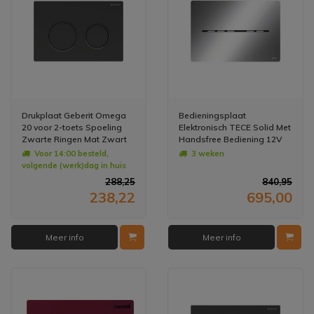
Drukplaat Geberit Omega
Bedieningsplaat
20 voor 2-toets Spoeling
Elektronisch TECE Solid Met
Zwarte Ringen Mat Zwart
Handsfree Bediening 12V
Net - Glans Chroom
Voor 14:00 besteld,
3 weken
volgende (werk)dag in huis
288,25
840,95
238,22
695,00
Meer info
Meer info