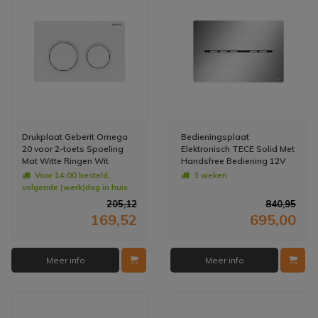
Drukplaat Geberit Omega
Bedieningsplaat
20 voor 2-toets Spoeling
Elektronisch TECE Solid Met
Mat Witte Ringen Wit
Handsfree Bediening 12V
Net - Geborsteld RVS -
Voor 14:00 besteld,
3 weken
Anti-Fingerprint
volgende (werk)dag in huis
205,12
840,95
169,52
695,00
Meer info
Meer info