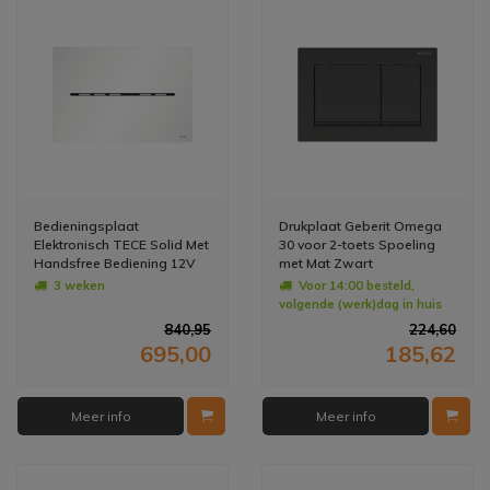
Bedieningsplaat
Drukplaat Geberit Omega
Elektronisch TECE Solid Met
30 voor 2-toets Spoeling
Handsfree Bediening 12V
met Mat Zwart
Net - Mat Wit
Designstroken Zwart
3 weken
Voor 14:00 besteld,
volgende (werk)dag in huis
840,95
224,60
695,00
185,62
Meer info
Meer info