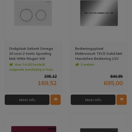
Drukplaat Geberit Omega
Bedieningsplaat
20 voor 2-toets Spoeling
Elektronisch TECE Solid Met
Mat Witte Ringen Wit
Handsfree Bediening 12V
Net - Glans Chroom
Voor 14:00 besteld,
3 weken
volgende (werk)dag in huis
205,12
840,95
169,52
695,00
Meer info
Meer info