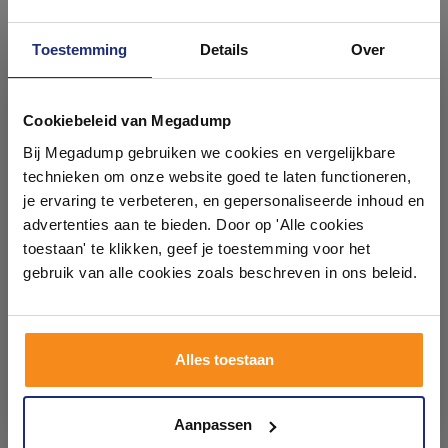
Toestemming
Details
Over
Ontdek 21 complete
badkamers in onze 1000 m²
Cookiebeleid van Megadump
Drukplaat Geberit Omega
Drukplaat Geberit Omega
showroom
Bij Megadump gebruiken we cookies en vergelijkbare
30 voor 2-toets Spoeling
30 voor 2-toets Spoeling
met Glansverchroomde
met Witte Designstroken
technieken om onze website goed te laten functioneren,
Designstroken Mat Zwart
Mat Wit
Voor 14:00 besteld,
Binnen 4 weken geleverd
Laat je inspireren door 21 volledig ingerichte
je ervaring te verbeteren, en gepersonaliseerde inhoud en
volgende (werk)dag in huis
badkameropstellingen – van compact tot luxe. Onze
advertenties aan te bieden. Door op 'Alle cookies
259,40
268,23
ervaren adviseurs helpen je persoonlijk, en je vindt
toestaan' te klikken, geef je toestemming voor het
214,38
221,68
tegels & sanitair direct uit voorraad. Gratis parkeren
op eigen terrein.
gebruik van alle cookies zoals beschreven in ons beleid.
Meer info
Meer info
Plan je bezoek!
Alles toestaan
1
2
3
Kom langs en ervaar zelf het verschil!
Aanpassen