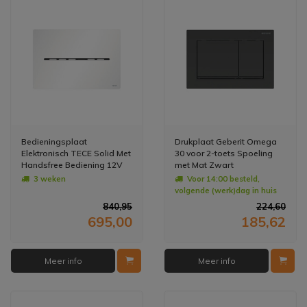
Bedieningsplaat
Drukplaat Geberit Omega
Elektronisch TECE Solid Met
30 voor 2-toets Spoeling
Handsfree Bediening 12V
met Mat Zwart
Net - Mat Wit
Designstroken Zwart
3 weken
Voor 14:00 besteld,
volgende (werk)dag in huis
840,95
224,60
695,00
185,62
Meer info
Meer info