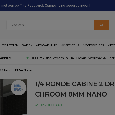
s met een
op
The Feedback Company
na
beoordelingen!
TOILETTEN
BADEN
VERWARMING
WASTAFELS
ACCESSOIRES
MEER 
nktijd
1000m2
showroom in Tiel, Dalen, Wormer & Eind
00 Chroom 8Mm Nano
1/4 RONDE CABINE 2 D
CHROOM 8MM NANO
OP VOORRAAD