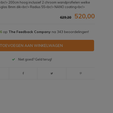
s<br/> 200cm hoog inclusief 2 chroom wandprofielen welke
idsglas 8mm dik<br/> Radius 55<br/> NANO coating<br/>
520,00
629,20
,6
op
The Feedback Company
na
343
beoordelingen!
TOEVOEGEN AAN WINKELWAGEN
Niet goed? Geld terug!
Afbeelding vergroten