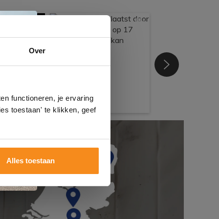
e
Over
n
gels
n functioneren, je ervaring
es toestaan' te klikken, geef
Alles toestaan