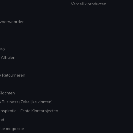
Vergelijk producten
voorwaarden
icy
 Afhalen
/ Retourneren
Klachten
 Business (Zakelijke klanten)
nspiratie – Échte Klantprojecten
and
atie magazine