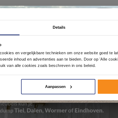
Ontdek 21 complete badkamers in onz
Details
1000 m² showroom
p
Laat je inspireren door 21 volledig ingerichte badkameropstellingen – va
pact tot luxe. Onze ervaren adviseurs helpen je persoonlijk, en je vindt te
okies en vergelijkbare technieken om onze website goed te late
& sanitair direct uit voorraad. Gratis parkeren op eigen terrein.
seerde inhoud en advertenties aan te bieden. Door op 'Alle cooki
uik van alle cookies zoals beschreven in ons beleid.
Plan je bezoek!
Aanpassen
Kom langs en ervaar zelf het verschil!