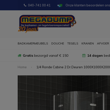
040-741 00 41
Onze klanten beoordelen on
BADKAMERMEUBELS
DOUCHE
TEGELS
KRANEN
AFVOER
Gratis
bezorgd vanaf € 150
14 dagen
bede
Home
1/4 Ronde Cabine 2 Dr.Deuren 1000X1000X20