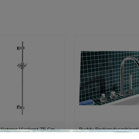
lijstang Vierkant 75 Cm
Buddy Badrandcombinati
Uitloop En 2-Weg Omstel