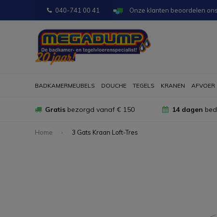
040-741 00 41
Onze klanten beoordelen on
BADKAMERMEUBELS
DOUCHE
TEGELS
KRANEN
AFVOER
Gratis
bezorgd vanaf € 150
14 dagen
bede
Home
3 Gats Kraan Loft-Tres