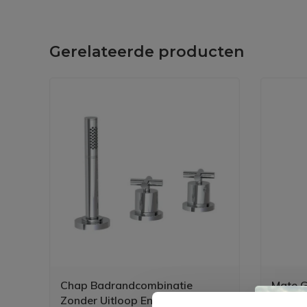
Gerelateerde producten
Chap Badrandcombinatie
Mate G
Zonder Uitloop En 2-Weg
M302