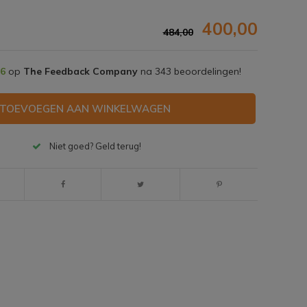
400,00
484,00
,6
op
The Feedback Company
na
343
beoordelingen!
TOEVOEGEN AAN WINKELWAGEN
Niet goed? Geld terug!
Afbeelding vergroten