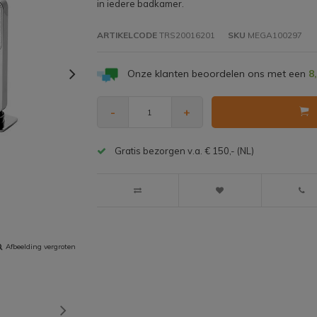
in iedere badkamer.
ARTIKELCODE
TRS20016201
SKU
MEGA100297
Onze klanten beoordelen ons met een
8
-
+
Gratis bezorgen v.a. € 150,- (NL)
Afbeelding vergroten