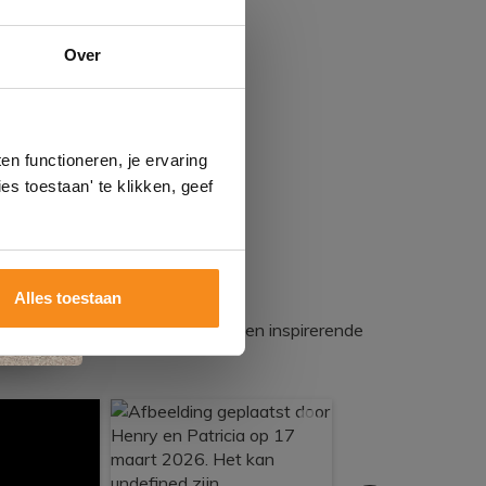
n
e
Over
1.391,50
150,00
n
gels
n functioneren, je ervaring
es toestaan' te klikken, geef
Alles toestaan
egadumpnl. Samen bouwen we een inspirerende