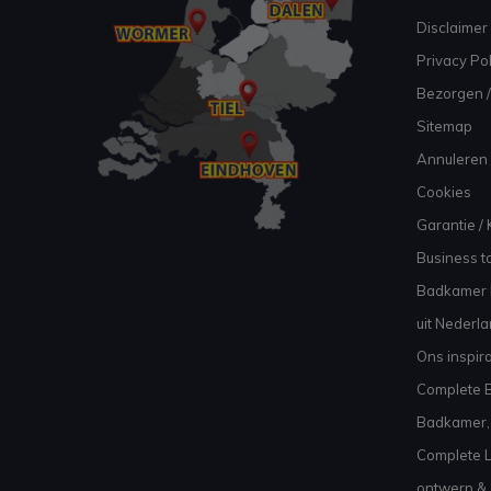
Disclaimer
Privacy Pol
Bezorgen /
Sitemap
Annuleren 
Cookies
Garantie / 
Business to
Badkamer I
uit Nederl
Ons inspir
Complete B
Badkamer, 
Complete L
ontwerp & 