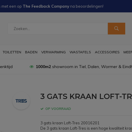
s met een
op
The Feedback Company
na
beoordelingen!
TOILETTEN
BADEN
VERWARMING
WASTAFELS
ACCESSOIRES
MEER 
nktijd
1000m2
showroom in Tiel, Dalen, Wormer & Eind
3 GATS KRAAN LOFT-T
OP VOORRAAD
3 gats kraan Loft-Tres 20016201
De 3 gats kraan Loft-Tres is een hoge kwaliteit kra