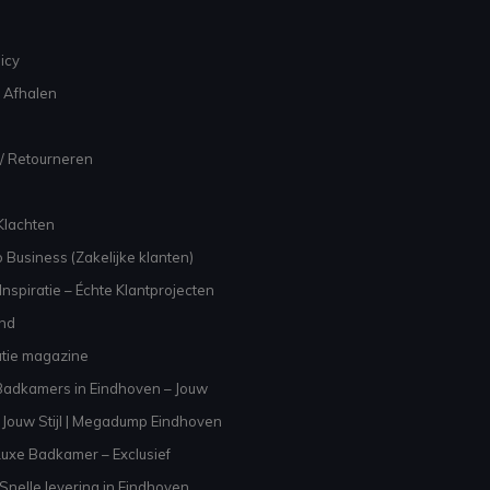
icy
 Afhalen
/ Retourneren
Klachten
 Business (Zakelijke klanten)
nspiratie – Échte Klantprojecten
and
atie magazine
adkamers in Eindhoven – Jouw
Jouw Stijl | Megadump Eindhoven
uxe Badkamer – Exclusief
Snelle levering in Eindhoven