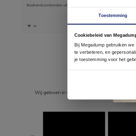
Omstel 065
Badrandcombinatie uit de Chap-serie
Glijstang
Verkrijgb
Toestemming
1.687,95
1.395,00
Cookiebeleid van Megadum
com
Bij Megadump gebruiken we co
te verbeteren, en gepersonali
je toestemming voor het gebr
Wij geloven in de kracht van delen. Deel j