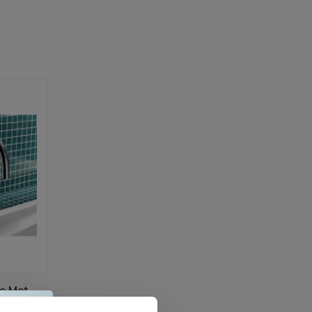
e Met
 073