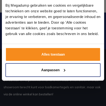
showroom
Bij Megadump gebruiken we cookies en vergelijkbare
technieken om onze website goed te laten functioneren,
Laat je inspireren door 21 volledig ingerichte
je ervaring te verbeteren, en gepersonaliseerde inhoud en
badkameropstellingen – van compact tot luxe. Onze
Blijf op de hoogte van het laatste nieuws en
advertenties aan te bieden. Door op 'Alle cookies
ervaren adviseurs helpen je persoonlijk, en je vindt
ontwikkelingen
toestaan' te klikken, geef je toestemming voor het
tegels & sanitair direct uit voorraad. Gratis parkeren
op eigen terrein.
gebruik van alle cookies zoals beschreven in ons beleid.
Verstuur
Plan je bezoek!
Alles toestaan
Kom langs en ervaar zelf het verschil!
Over ons
Aanpassen
uw sanitair en tegelwinkel in Eindhoven waar u niet alleen in onze
showroom terecht kunt voor badkamertegels en sanitair, maar ook
via de online winkel kan bestellen!